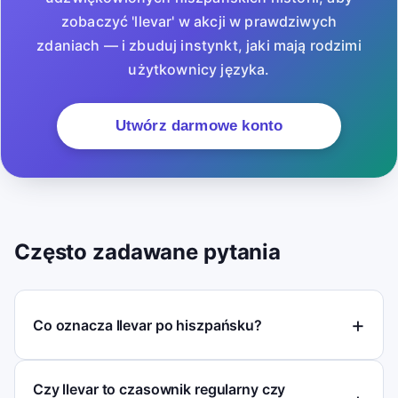
zobaczyć 'llevar' w akcji w prawdziwych
zdaniach — i zbuduj instynkt, jaki mają rodzimi
użytkownicy języka.
Utwórz darmowe konto
Często zadawane pytania
Co oznacza llevar po hiszpańsku?
Czy llevar to czasownik regularny czy