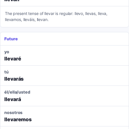
The present tense of llevar is regular: llevo, llevas, lleva,
llevamos, lleváis, llevan.
Future
yo
llevaré
tú
llevarás
él/ella/usted
llevará
nosotros
llevaremos