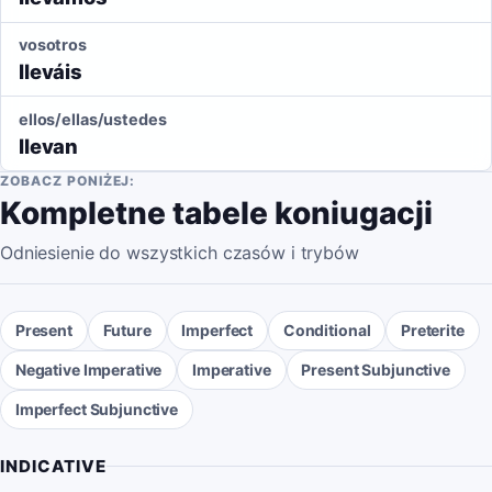
vosotros
lleváis
ellos/ellas/ustedes
llevan
ZOBACZ PONIŻEJ:
Kompletne tabele koniugacji
Odniesienie do wszystkich czasów i trybów
Present
Future
Imperfect
Conditional
Preterite
Negative Imperative
Imperative
Present Subjunctive
Imperfect Subjunctive
INDICATIVE