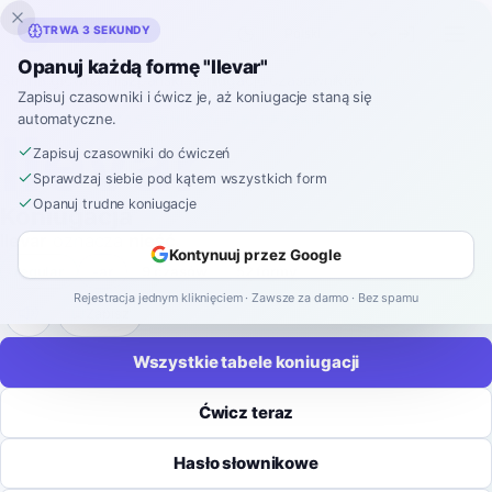
Inklingo
TRWA 3 SEKUNDY
Opanuj każdą formę "llevar"
Strona główna
›
Hiszpański
›
Koniugacje czasowników
›
llevar
Zapisuj czasowniki i ćwicz je, aż koniugacje staną się
automatyczne.
KONIUGACJA CZASOWNIKÓW HISZPAŃSKICH
llevar
Zapisuj czasowniki do ćwiczeń
Sprawdzaj siebie pod kątem wszystkich form
Opanuj trudne koniugacje
Koniugacja
llevar
oznacza
nieść
.
Kontynuuj przez Google
regular
-
ar
9 czasów
52 formy
Rejestracja jednym kliknięciem · Zawsze za darmo · Bez spamu
Zapisz
Wszystkie tabele koniugacji
Ćwicz teraz
Hasło słownikowe