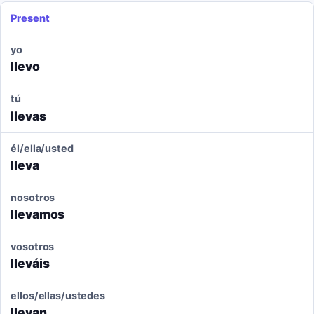
Present
yo
llevo
tú
llevas
él/ella/usted
lleva
nosotros
llevamos
vosotros
lleváis
ellos/ellas/ustedes
llevan