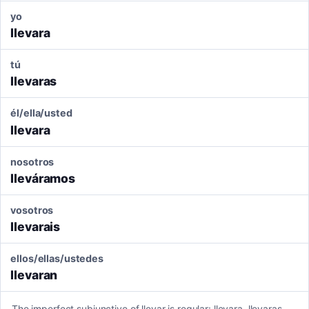
yo
llevara
tú
llevaras
él/ella/usted
llevara
nosotros
lleváramos
vosotros
llevarais
ellos/ellas/ustedes
llevaran
The imperfect subjunctive of llevar is regular: llevara, llevaras,