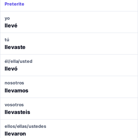
Preterite
yo
llevé
tú
llevaste
él/ella/usted
llevó
nosotros
llevamos
vosotros
llevasteis
ellos/ellas/ustedes
llevaron