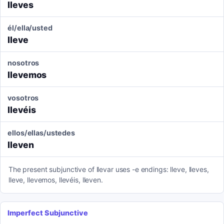
lleves
él/ella/usted
lleve
nosotros
llevemos
vosotros
llevéis
ellos/ellas/ustedes
lleven
The present subjunctive of llevar uses -e endings: lleve, lleves,
lleve, llevemos, llevéis, lleven.
Imperfect Subjunctive