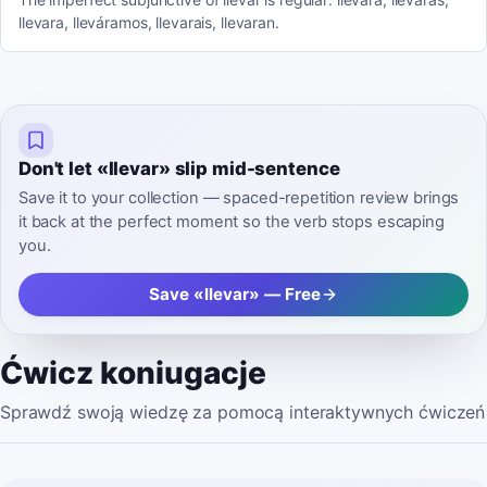
llevara, lleváramos, llevarais, llevaran.
Don't let «llevar» slip mid-sentence
Save it to your collection — spaced-repetition review brings
it back at the perfect moment so the verb stops escaping
you.
Save «llevar» — Free
Ćwicz koniugacje
Sprawdź swoją wiedzę za pomocą interaktywnych ćwiczeń