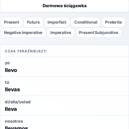
Darmowa ściągawka
Present
Future
Imperfect
Conditional
Preterite
Negative Imperative
Imperative
Present Subjunctive
CZAS TERAŹNIEJSZY:
yo
llevo
tú
llevas
él/ella/usted
lleva
nosotros
llevamos