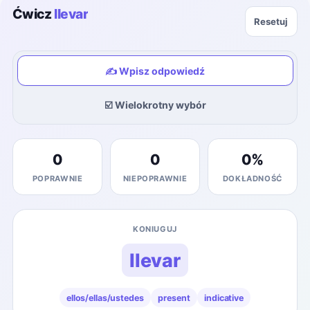
Ćwicz
llevar
Resetuj
✍️ Wpisz odpowiedź
☑️ Wielokrotny wybór
0
0
0
%
POPRAWNIE
NIEPOPRAWNIE
DOKŁADNOŚĆ
KONIUGUJ
llevar
ellos/ellas/ustedes
present
indicative