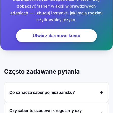
zobaczyć 'saber' w akcji w prawdziwych
zdaniach — i zbuduj instynkt, jaki mają rodzimi
użytkownicy języka.
Utwórz darmowe konto
Często zadawane pytania
Co oznacza saber po hiszpańsku?
Czy saber to czasownik regularny czy