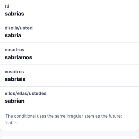
tú
sabrías
él/ella/usted
sabría
nosotros
sabríamos
vosotros
sabríais
ellos/ellas/ustedes
sabrían
The conditional uses the same irregular stem as the future:
'sabr-'.