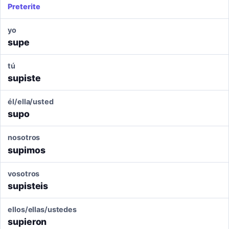
Preterite
yo
supe
tú
supiste
él/ella/usted
supo
nosotros
supimos
vosotros
supisteis
ellos/ellas/ustedes
supieron