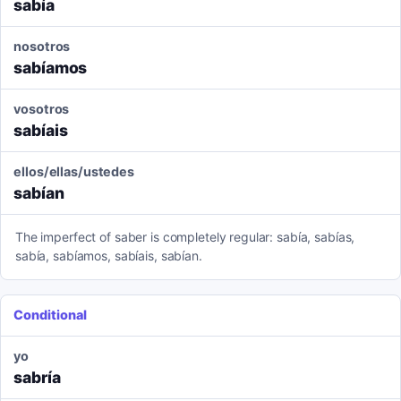
sabía
nosotros
sabíamos
vosotros
sabíais
ellos/ellas/ustedes
sabían
The imperfect of saber is completely regular: sabía, sabías,
sabía, sabíamos, sabíais, sabían.
Conditional
yo
sabría