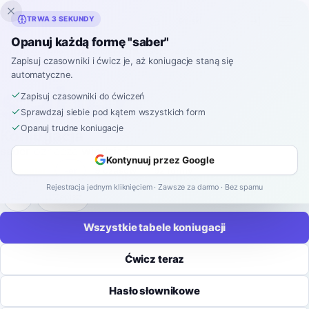
Inklingo
TRWA 3 SEKUNDY
Opanuj każdą formę "saber"
Strona główna
›
Hiszpański
›
Koniugacje czasowników
›
saber
Zapisuj czasowniki i ćwicz je, aż koniugacje staną się
automatyczne.
KONIUGACJA CZASOWNIKÓW HISZPAŃSKICH
saber
Zapisuj czasowniki do ćwiczeń
Sprawdzaj siebie pod kątem wszystkich form
Opanuj trudne koniugacje
Koniugacja
saber
oznacza
wiedzieć
.
Kontynuuj przez Google
irregular
-
er
9 czasów
52 formy
Rejestracja jednym kliknięciem · Zawsze za darmo · Bez spamu
Zapisz
Wszystkie tabele koniugacji
Ćwicz teraz
Hasło słownikowe