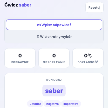
Ćwicz
saber
Resetuj
✍️ Wpisz odpowiedź
☑️ Wielokrotny wybór
0
0
0
%
POPRAWNIE
NIEPOPRAWNIE
DOKŁADNOŚĆ
KONIUGUJ
saber
ustedes
negative
imperative