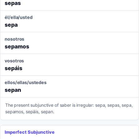
sepas
él/ella/usted
sepa
nosotros
sepamos
vosotros
sepáis
ellos/ellas/ustedes
sepan
The present subjunctive of saber is irregular: sepa, sepas, sepa,
sepamos, sepáis, sepan.
Imperfect Subjunctive