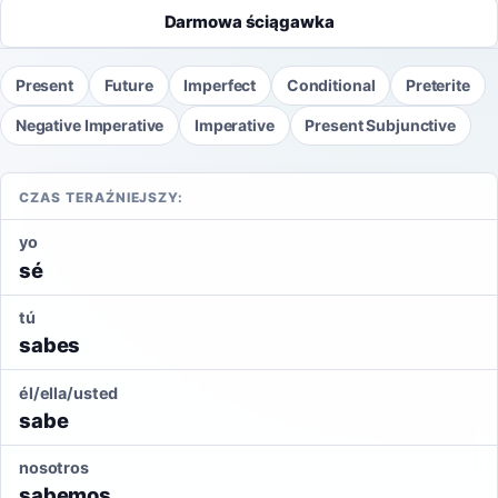
Darmowa ściągawka
Present
Future
Imperfect
Conditional
Preterite
Negative Imperative
Imperative
Present Subjunctive
CZAS TERAŹNIEJSZY:
yo
sé
tú
sabes
él/ella/usted
sabe
nosotros
sabemos