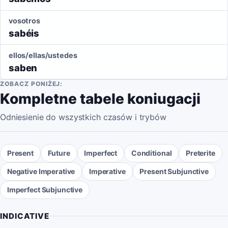
vosotros
sabéis
ellos/ellas/ustedes
saben
ZOBACZ PONIŻEJ:
Kompletne tabele koniugacji
Odniesienie do wszystkich czasów i trybów
Present
Future
Imperfect
Conditional
Preterite
Negative Imperative
Imperative
Present Subjunctive
Imperfect Subjunctive
INDICATIVE