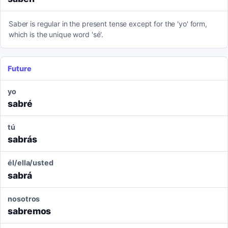
Saber is regular in the present tense except for the 'yo' form,
which is the unique word 'sé'.
Future
yo
sabré
tú
sabrás
él/ella/usted
sabrá
nosotros
sabremos