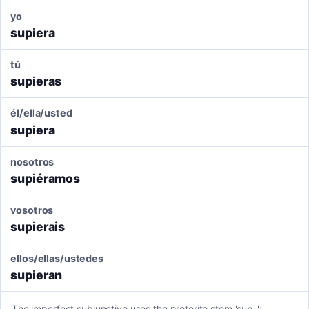
yo
supiera
tú
supieras
él/ella/usted
supiera
nosotros
supiéramos
vosotros
supierais
ellos/ellas/ustedes
supieran
The imperfect subjunctive uses the preterite stem 'sup-':