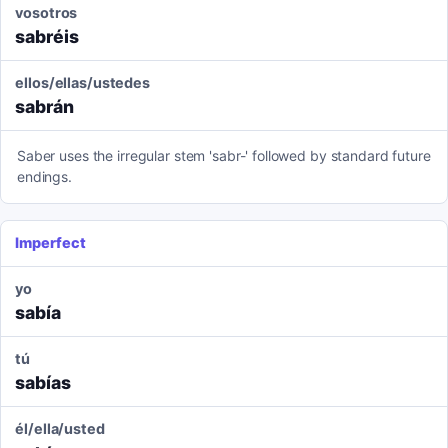
vosotros
sabréis
ellos/ellas/ustedes
sabrán
Saber uses the irregular stem 'sabr-' followed by standard future
endings.
Imperfect
yo
sabía
tú
sabías
él/ella/usted