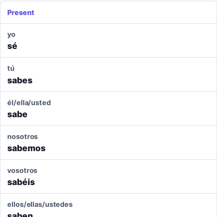
Present
yo
sé
tú
sabes
él/ella/usted
sabe
nosotros
sabemos
vosotros
sabéis
ellos/ellas/ustedes
saben