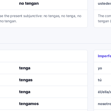
no tengan
ustede
 the present subjunctive: no tengas, no tenga, no
The comm
 no tengan.
tengan 
Imperf
tenga
yo
tengas
tú
tenga
él/ella
tengamos
nosotr