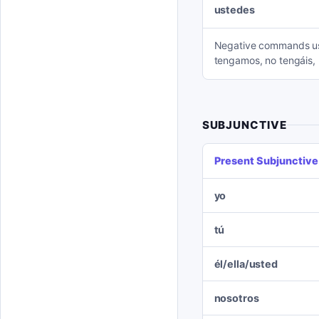
ustedes
Negative commands use
tengamos, no tengáis,
SUBJUNCTIVE
Present Subjunctive
yo
tú
él/ella/usted
nosotros