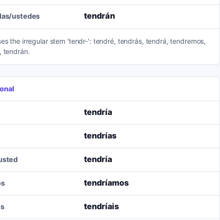
tendrán
llas/ustedes
es the irregular stem 'tendr-': tendré, tendrás, tendrá, tendremos,
, tendrán.
onal
tendría
tendrías
tendría
/usted
tendríamos
os
tendríais
os