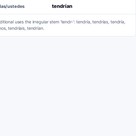
tendrían
llas/ustedes
itional uses the irregular stem 'tendr-': tendría, tendrías, tendría,
os, tendríais, tendrían.