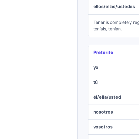
ellos/ellas/ustedes
Tener is completely regu
teníais, tenían.
Preterite
yo
tú
él/ella/usted
nosotros
vosotros