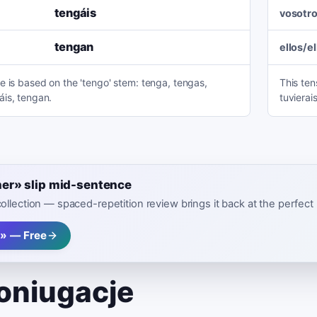
tengáis
vosotr
tengan
ellos/e
e is based on the 'tengo' stem: tenga, tengas,
This ten
is, tengan.
tuvierais
ener» slip mid-sentence
 collection — spaced-repetition review brings it back at the perfe
r» — Free
oniugacje