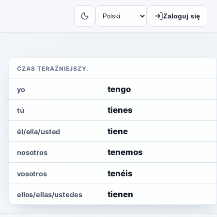
Zaloguj się
CZAS TERAŹNIEJSZY:
tengo
yo
tienes
tú
tiene
él/ella/usted
tenemos
nosotros
tenéis
vosotros
tienen
ellos/ellas/ustedes