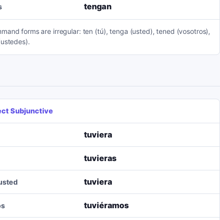
tengan
s
and forms are irregular: ten (tú), tenga (usted), tened (vosotros),
(ustedes).
ect Subjunctive
tuviera
tuvieras
tuviera
/usted
tuviéramos
os