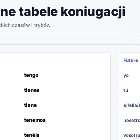
ne tabele koniugacji
tkich czasów i trybów
Future
tengo
yo
tienes
tú
tiene
él/ella
tenemos
nosotr
tenéis
vosotr