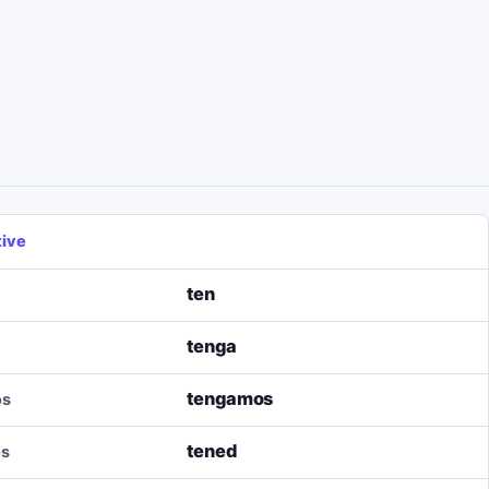
tive
ten
tenga
tengamos
os
tened
os