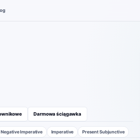
log
łownikowe
Darmowa ściągawka
Negative Imperative
Imperative
Present Subjunctive