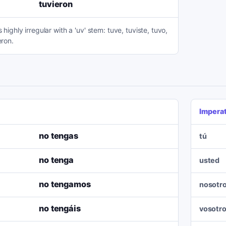
tuvieron
s highly irregular with a 'uv' stem: tuve, tuviste, tuvo,
eron.
Impera
no tengas
tú
no tenga
usted
no tengamos
nosotr
no tengáis
vosotr