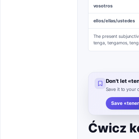
vosotros
ellos/ellas/ustedes
The present subjunctiv
tenga, tengamos, tengá
Don't let «t
Save it to your
Save «tene
Ćwicz k