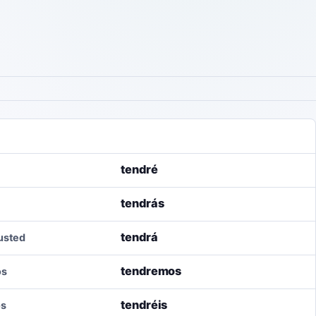
tendré
tendrás
tendrá
/usted
tendremos
os
tendréis
os