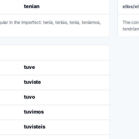
tenían
ellos/e
lar in the imperfect: tenía, tenías, tenía, teníamos,
The cond
tendríam
tuve
tuviste
tuvo
tuvimos
tuvisteis