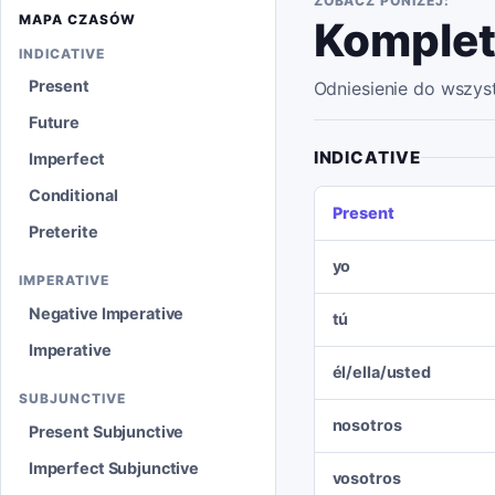
ZOBACZ PONIŻEJ:
MAPA CZASÓW
Komplet
INDICATIVE
Present
Odniesienie do wszys
Future
INDICATIVE
Imperfect
Conditional
Present
Preterite
yo
IMPERATIVE
Negative Imperative
tú
Imperative
él/ella/usted
SUBJUNCTIVE
nosotros
Present Subjunctive
Imperfect Subjunctive
vosotros