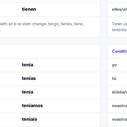
tienen
ellos/e
 with an e-ie stem change: tengo, tienes, tiene,
Tener us
.
tendréis
Conditi
tenía
yo
tenías
tú
tenía
él/ella
teníamos
nosotr
teníais
vosotr