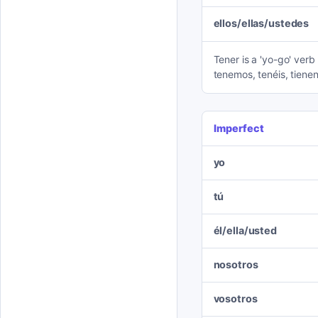
ellos/ellas/ustedes
Tener is a 'yo-go' verb
tenemos, tenéis, tienen
Imperfect
yo
tú
él/ella/usted
nosotros
vosotros