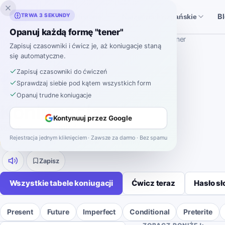
Inklingo
TRWA 3 SEKUNDY
B
Historie
Narzędzia hiszpańskie
Opanuj każdą formę "tener"
Strona główna
›
Hiszpański
›
Koniugacje czasowników
›
tener
Zapisuj czasowniki i ćwicz je, aż koniugacje staną
się automatyczne.
KONIUGACJA CZASOWNIKÓW HISZPAŃSKICH
tener
Zapisuj czasowniki do ćwiczeń
Sprawdzaj siebie pod kątem wszystkich form
Opanuj trudne koniugacje
Koniugacja
Kontynuuj przez Google
tener
oznacza
mieć
.
Rejestracja jednym kliknięciem · Zawsze za darmo · Bez spamu
irregular
-
er
9 czasów
52 formy
Zapisz
Wszystkie tabele koniugacji
Ćwicz teraz
Hasło s
Present
Future
Imperfect
Conditional
Preterite