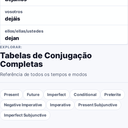
vosotros
dejáis
ellos/ellas/ustedes
dejan
EXPLORAR:
Tabelas de Conjugação
Completas
Referência de todos os tempos e modos
Present
Future
Imperfect
Conditional
Preterite
Negative Imperative
Imperative
Present Subjunctive
Imperfect Subjunctive