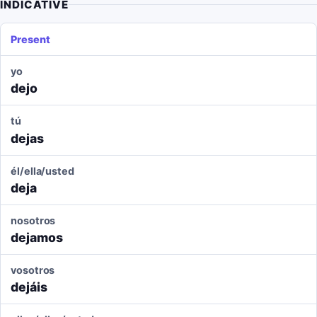
INDICATIVE
Present
yo
dejo
tú
dejas
él/ella/usted
deja
nosotros
dejamos
vosotros
dejáis