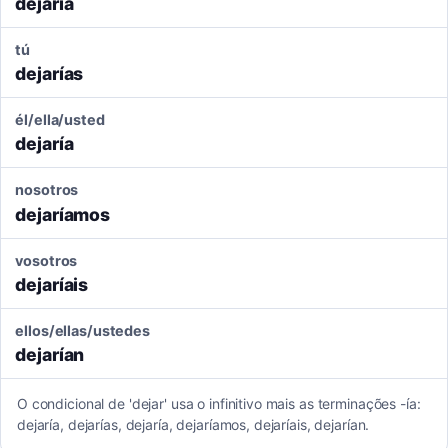
dejaría
tú
dejarías
él/ella/usted
dejaría
nosotros
dejaríamos
vosotros
dejaríais
ellos/ellas/ustedes
dejarían
O condicional de 'dejar' usa o infinitivo mais as terminações -ía:
dejaría, dejarías, dejaría, dejaríamos, dejaríais, dejarían.