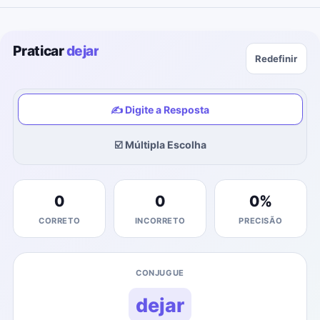
Praticar
dejar
Redefinir
✍️ Digite a Resposta
☑️ Múltipla Escolha
0
0
0
%
CORRETO
INCORRETO
PRECISÃO
CONJUGUE
dejar