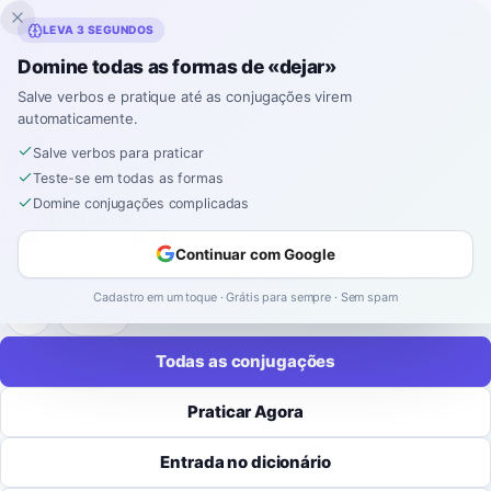
Inklingo
LEVA 3 SEGUNDOS
Domine todas as formas de «dejar»
Início
›
Espanhol
›
Conjugações de Verbos
›
dejar
Salve verbos e pratique até as conjugações virem
automaticamente.
CONJUGAÇÃO DE VERBOS EM ESPANHOL
dejar
Salve verbos para praticar
Teste-se em todas as formas
Domine conjugações complicadas
Conjugação
dejar
significa
deixar
.
Continuar com Google
regular
-
ar
9 tempos
52 formas
Cadastro em um toque · Grátis para sempre · Sem spam
Save
Todas as conjugações
Praticar Agora
Entrada no dicionário