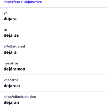
Imperfect Subjunctive
yo
dejara
tú
dejaras
él/ella/usted
dejara
nosotros
dejáramos
vosotros
dejarais
ellos/ellas/ustedes
dejaran