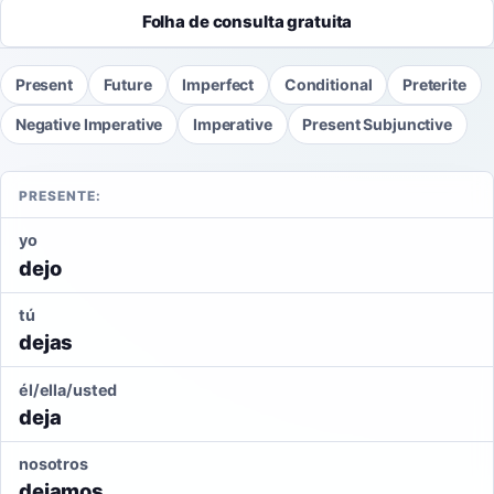
Folha de consulta gratuita
Present
Future
Imperfect
Conditional
Preterite
Negative Imperative
Imperative
Present Subjunctive
PRESENTE:
yo
dejo
tú
dejas
él/ella/usted
deja
nosotros
dejamos