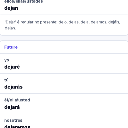
ellos/ellas/ustedes
dejan
'Dejar' é regular no presente: dejo, dejas, deja, dejamos, dejáis,
dejan.
Future
yo
dejaré
tú
dejarás
él/ella/usted
dejará
nosotros
dejaremos