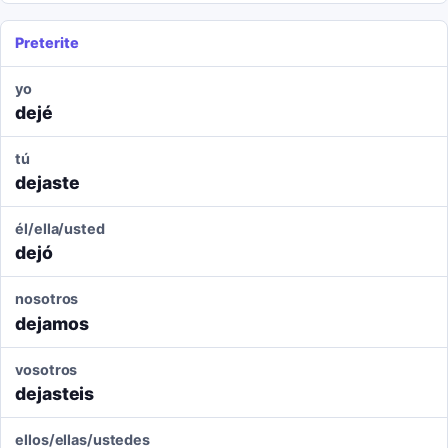
Preterite
yo
dejé
tú
dejaste
él/ella/usted
dejó
nosotros
dejamos
vosotros
dejasteis
ellos/ellas/ustedes