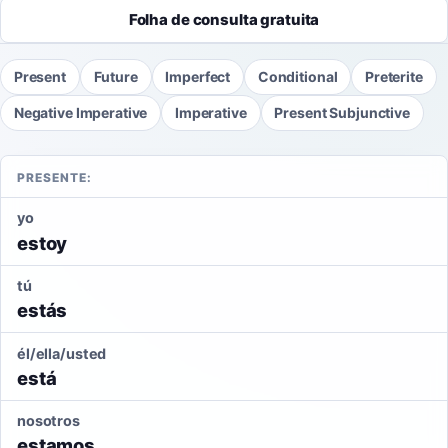
Folha de consulta gratuita
Present
Future
Imperfect
Conditional
Preterite
Negative Imperative
Imperative
Present Subjunctive
PRESENTE:
yo
estoy
tú
estás
él/ella/usted
está
nosotros
estamos