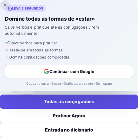
Inklingo
LEVA 3 SEGUNDOS
Domine todas as formas de «estar»
Início
›
Espanhol
›
Conjugações de Verbos
›
estar
Salve verbos e pratique até as conjugações virem
automaticamente.
CONJUGAÇÃO DE VERBOS EM ESPANHOL
estar
Salve verbos para praticar
Teste-se em todas as formas
Domine conjugações complicadas
Conjugação
estar
significa
estar
.
Continuar com Google
highly irregular
-
ar
9 tempos
52 formas
Cadastro em um toque · Grátis para sempre · Sem spam
Save
Todas as conjugações
Praticar Agora
Entrada no dicionário