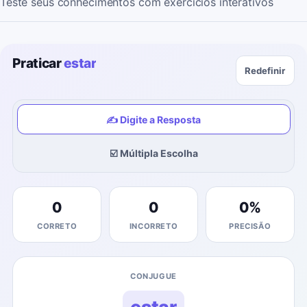
Teste seus conhecimentos com exercícios interativos
Praticar
estar
Redefinir
✍️ Digite a Resposta
☑️ Múltipla Escolha
0
0
0
%
CORRETO
INCORRETO
PRECISÃO
CONJUGUE
estar