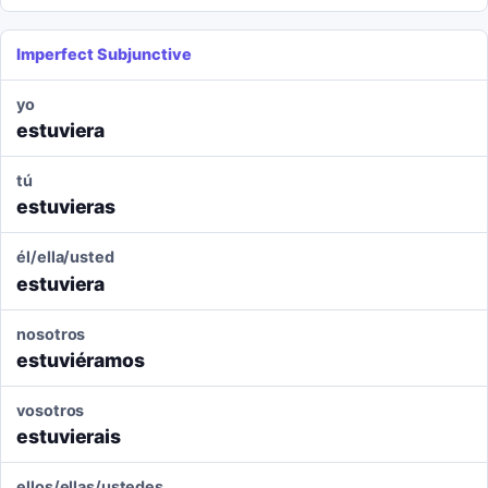
Imperfect Subjunctive
yo
estuviera
tú
estuvieras
él/ella/usted
estuviera
nosotros
estuviéramos
vosotros
estuvierais
ellos/ellas/ustedes