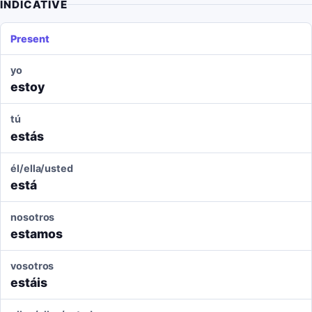
INDICATIVE
Present
yo
estoy
tú
estás
él/ella/usted
está
nosotros
estamos
vosotros
estáis