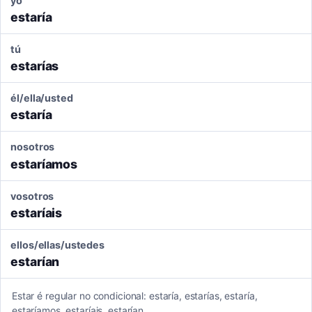
yo
estaría
tú
estarías
él/ella/usted
estaría
nosotros
estaríamos
vosotros
estaríais
ellos/ellas/ustedes
estarían
Estar é regular no condicional: estaría, estarías, estaría,
estaríamos, estaríais, estarían.