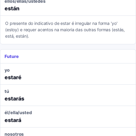
ellos/ellas/ustedes
están
O presente do indicativo de estar é irregular na forma 'yo'
(estoy) e requer acentos na maioria das outras formas (estás,
está, están).
Future
yo
estaré
tú
estarás
él/ella/usted
estará
nosotros