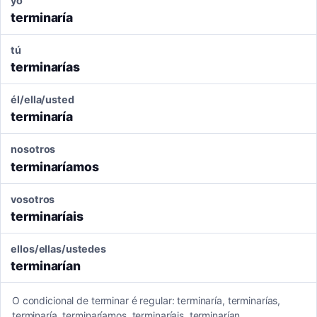
yo
terminaría
tú
terminarías
él/ella/usted
terminaría
nosotros
terminaríamos
vosotros
terminaríais
ellos/ellas/ustedes
terminarían
O condicional de terminar é regular: terminaría, terminarías,
terminaría, terminaríamos, terminaríais, terminarían.