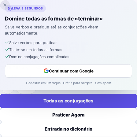
Inklingo
LEVA 3 SEGUNDOS
Domine todas as formas de «terminar»
Início
›
Espanhol
›
Conjugações de Verbos
›
terminar
Salve verbos e pratique até as conjugações virem
automaticamente.
CONJUGAÇÃO DE VERBOS EM ESPANHOL
terminar
Salve verbos para praticar
Teste-se em todas as formas
Domine conjugações complicadas
Conjugação
terminar
significa
terminar
.
Continuar com Google
regular
-
ar
9 tempos
52 formas
Cadastro em um toque · Grátis para sempre · Sem spam
Save
Todas as conjugações
Praticar Agora
Entrada no dicionário