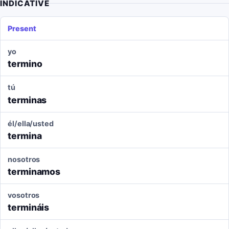
INDICATIVE
Present
yo
termino
tú
terminas
él/ella/usted
termina
nosotros
terminamos
vosotros
termináis