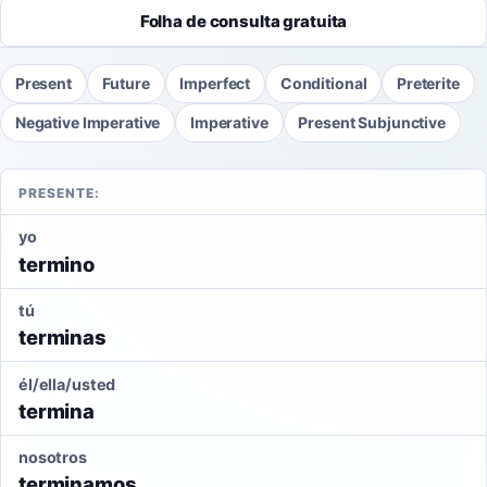
Folha de consulta gratuita
Present
Future
Imperfect
Conditional
Preterite
Negative Imperative
Imperative
Present Subjunctive
PRESENTE:
yo
termino
tú
terminas
él/ella/usted
termina
nosotros
terminamos