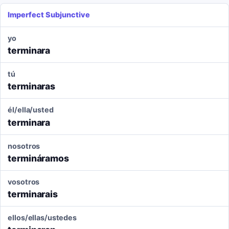
Imperfect Subjunctive
yo
terminara
tú
terminaras
él/ella/usted
terminara
nosotros
termináramos
vosotros
terminarais
ellos/ellas/ustedes