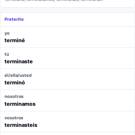
Preterite
yo
terminé
tú
terminaste
él/ella/usted
terminó
nosotros
terminamos
vosotros
terminasteis