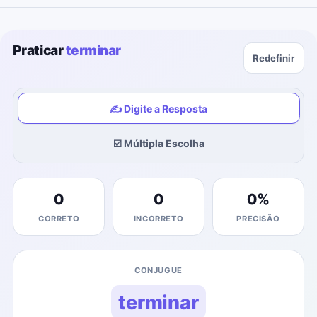
Praticar
terminar
Redefinir
✍️ Digite a Resposta
☑️ Múltipla Escolha
0
0
0
%
CORRETO
INCORRETO
PRECISÃO
CONJUGUE
terminar