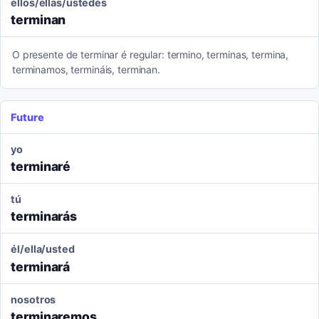
ellos/ellas/ustedes
terminan
O presente de terminar é regular: termino, terminas, termina,
terminamos, termináis, terminan.
Future
yo
terminaré
tú
terminarás
él/ella/usted
terminará
nosotros
terminaremos