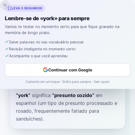
Inklingo
LEVA 3 SEGUNDOS
Lembre-se de «york» para sempre
Vamos te testar no momento certo para que fique gravado na
memória de longo prazo.
Dicionário
Salve palavras no seu vocabulário pessoal
Revisão inteligente no momento certo
Início
›
Espanhol
›
Dicionário
›
york
Acompanhe o que você aprendeu
york
Continuar com Google
york
ʝoɾk
Cadastro em um toque · Grátis para sempre · Sem spam
“
york
”
significa
“
presunto cozido
”
em
espanhol
(um tipo de presunto processado e
rosado, frequentemente fatiado para
sanduíches).