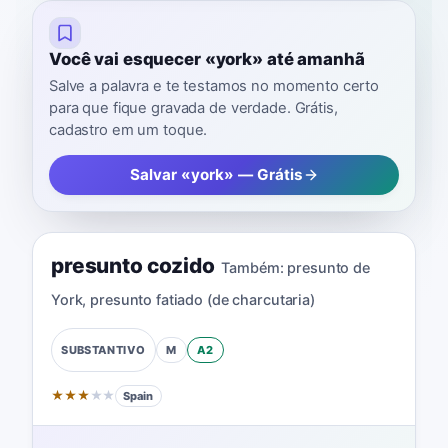
Você vai esquecer «york» até amanhã
Salve a palavra e te testamos no momento certo
para que fique gravada de verdade. Grátis,
cadastro em um toque.
Salvar «york» — Grátis
presunto cozido
Também:
presunto de
York
,
presunto fatiado (de charcutaria)
M
A2
SUBSTANTIVO
★
★
★
★
★
Spain