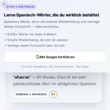
Inklingo
100 % KOSTENLOS
Lerne Spanisch-Wörter, die du wirklich behältst
Speichere Wörter, lerne mit smarter Wiederholung und verfolge
deinen Fortschritt — alles kostenlos.
Startseite
›
Spanisch
›
German
→ Spanisch
›
peripherie
8.000+ Wörter mit Audio & Bildern
Wie sagt man
Smarte Wiederholung, die sich dir anpasst
"peripherie" auf
Verfolge deinen Fortschritt über die Zeit
Spanisch
Mit Google fortfahren
Ein-Klick-Anmeldung · Für immer kostenlos · Kein Spam
Das spanische Wort für
“
peripherie
”
ist
“
afueras
”
—
B1
Niveau
.
Dies ist ein sehr
gebräuchliches Wort im alltäglichen Spanisch.
GERMAN
→ SPANISCH
B1