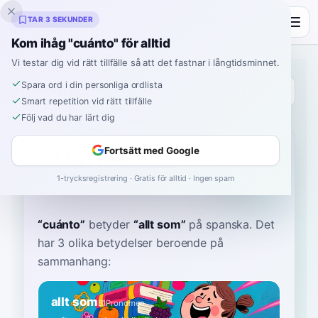
Inklingo
TAR 3 SEKUNDER
Kom ihåg "cuánto" för alltid
Vi testar dig vid rätt tillfälle så att det fastnar i långtidsminnet.
Spara ord i din personliga ordlista
Ordbok
Smart repetition vid rätt tillfälle
Följ vad du har lärt dig
Hem
›
Spanska
›
Ordbok
›
cuánto
cuánto
Fortsätt med Google
1-trycksregistrering · Gratis för alltid · Ingen spam
KWAN-toh
ˈkwanto
“
cuánto
”
betyder
“
allt som
”
på spanska
. Det
har 3 olika betydelser beroende på
sammanhang:
allt som
B1
Pronomen