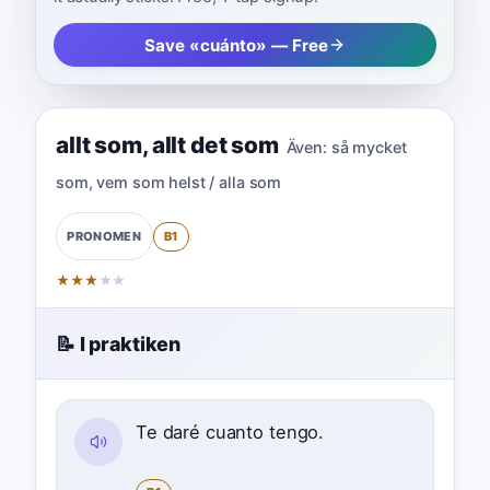
Save «cuánto» — Free
allt som
,
allt det som
Även:
så mycket
som
,
vem som helst / alla som
B1
PRONOMEN
★
★
★
★
★
📝 I praktiken
Te daré cuanto tengo.