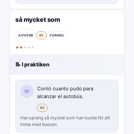
så mycket som
B2
FORMAL
ADVERB
★
★
★
★
★
📝 I praktiken
Corrió cuanto pudo para
alcanzar el autobús.
B2
Han sprang så mycket som han kunde för att
hinna med bussen.