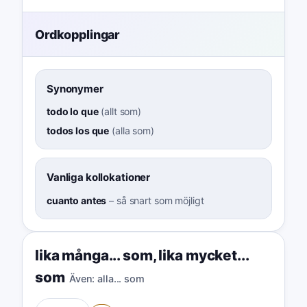
Ordkopplingar
Synonymer
todo lo que
(
allt som
)
todos los que
(
alla som
)
Vanliga kollokationer
cuanto antes
–
så snart som möjligt
lika många... som
,
lika mycket...
som
Även:
alla... som