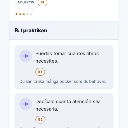
B1
ADJEKTIV
★
★
★
★
★
📝 I praktiken
Puedes tomar cuantos libros
necesites.
B1
Du kan ta lika många böcker som du behöver.
Dedícale cuanta atención sea
necesaria.
B2