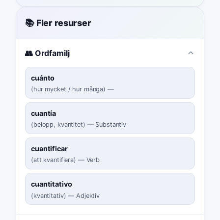
📚 Fler resurser
👥 Ordfamilj
cuánto
(
hur mycket / hur många
)
—
cuantía
(
belopp, kvantitet
)
—
Substantiv
cuantificar
(
att kvantifiera
)
—
Verb
cuantitativo
(
kvantitativ
)
—
Adjektiv