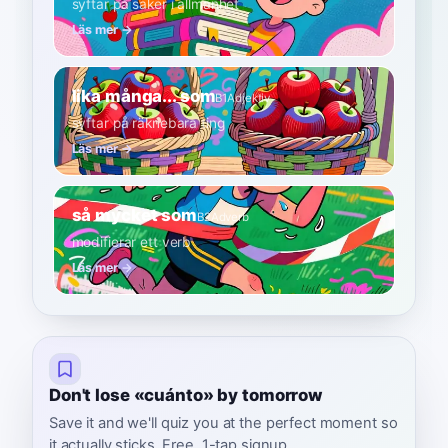
syftar på saker i allmänhet
Läs mer →
lika många... som
B1
Adjektiv
syftar på räknebara ting
Läs mer →
så mycket som
B2
Adverb
modifierar ett verb
Läs mer →
Don't lose «cuánto» by tomorrow
Save it and we'll quiz you at the perfect moment so
it actually sticks. Free, 1-tap signup.