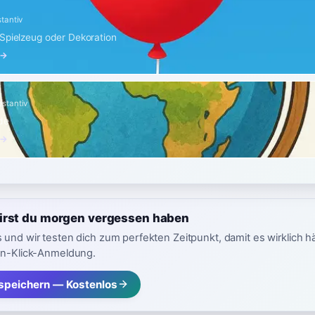
tantiv
Spielzeug oder Dekoration
 →
stantiv
de
 →
irst du morgen vergessen haben
 und wir testen dich zum perfekten Zeitpunkt, damit es wirklich h
in-Klick-Anmeldung.
speichern — Kostenlos