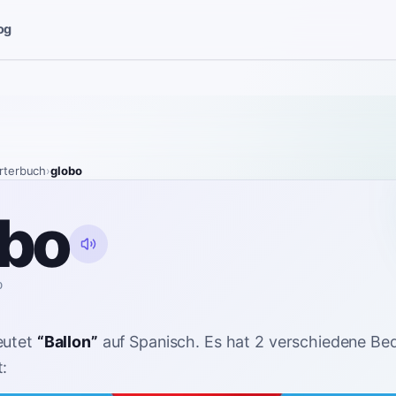
og
rterbuch
›
globo
obo
o
utet
“
Ballon
”
auf Spanisch
. Es hat 2 verschiedene Be
: