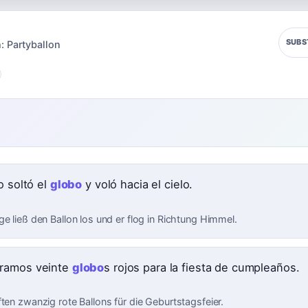
SUBS
:
Partyballon
o soltó el
globo
y voló hacia el cielo.
e ließ den Ballon los und er flog in Richtung Himmel.
ramos veinte
globo
s rojos para la fiesta de cumpleaños.
ten zwanzig rote Ballons für die Geburtstagsfeier.