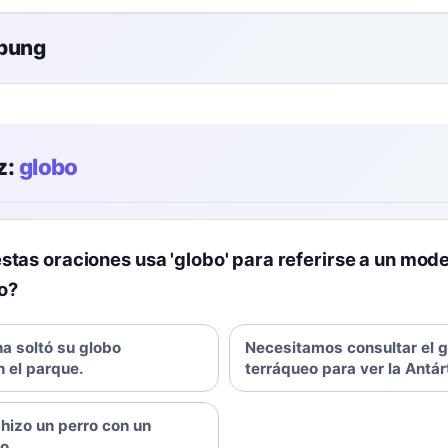
übung
z:
globo
stas oraciones usa 'globo' para referirse a un mod
o?
a soltó su globo
Necesitamos consultar el 
n el parque.
terráqueo para ver la Antár
 hizo un perro con un
o.