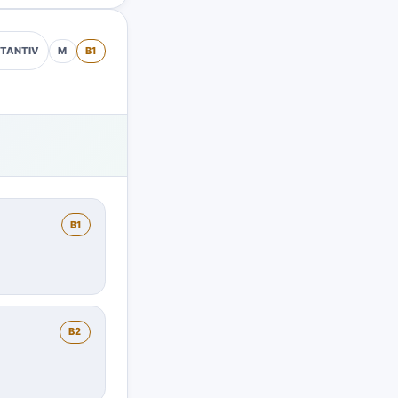
M
B1
TANTIV
B1
B2