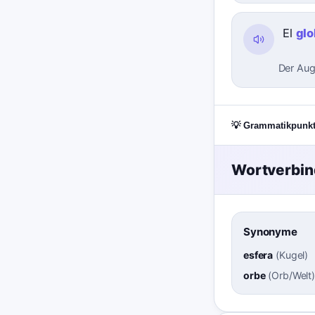
El
gl
Der Aug
💡 Grammatikpunk
Wortverbi
Synonyme
esfera
(
Kugel
)
orbe
(
Orb/Welt