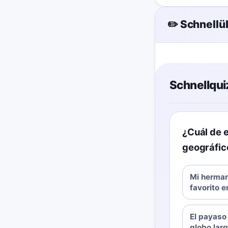
✏️ Schnell
Schnellqui
¿Cuál de e
geográfic
Mi herman
favorito e
El payaso
globo larg