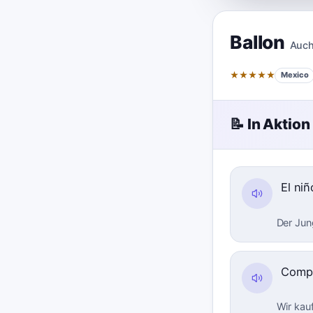
Ballon
Auch
★
★
★
★
★
Mexico
📝 In Aktion
El niñ
Der Jung
Comp
Wir kauf