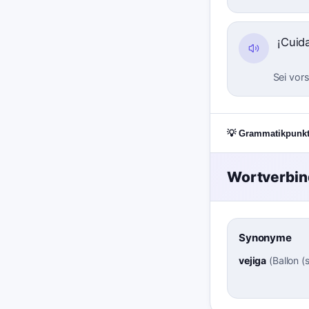
¡Cuid
Sei vors
💡 Grammatikpunk
Wortverbi
Synonyme
vejiga
(
Ballon (