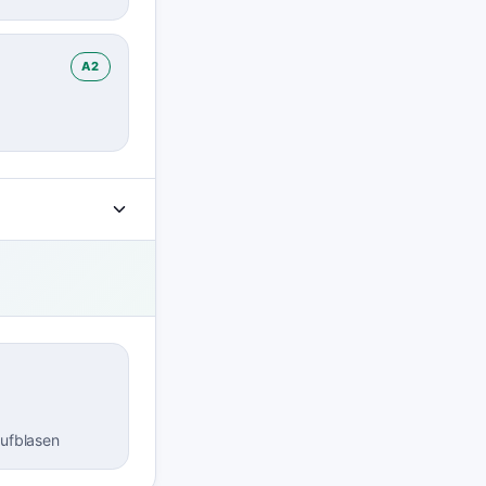
A2
aufblasen