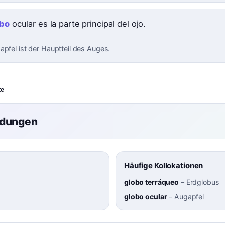
obo
ocular es la parte principal del ojo.
apfel ist der Hauptteil des Auges.
te
ndungen
Häufige Kollokationen
globo terráqueo
–
Erdglobus
)
globo ocular
–
Augapfel