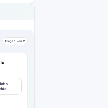
Frage 1 von 2
elo
globo
tida.