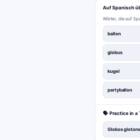
Auf Spanisch ü
Wörter, die auf Sp
ballon
globus
kugel
partyballon
🗣️ Practice in 
Globos glotone