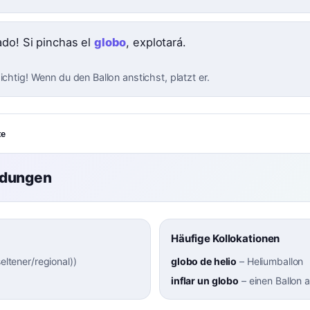
ado! Si pinchas el
globo
, explotará.
ichtig! Wenn du den Ballon anstichst, platzt er.
te
ndungen
Häufige Kollokationen
seltener/regional)
)
globo de helio
–
Heliumballon
inflar un globo
–
einen Ballon 