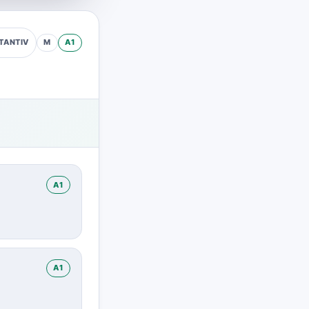
M
A1
TANTIV
A1
A1