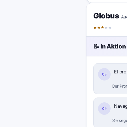
Globus
Au
★
★
★
★
★
📝 In Aktion
El pr
Der Pro
Naveg
Sie seg