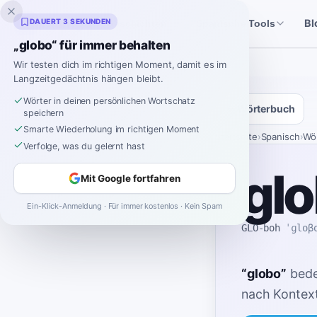
Inklingo
DAUERT 3 SEKUNDEN
Bl
Geschichten
Spanische Tools
„globo“ für immer behalten
Wir testen dich im richtigen Moment, damit es im
Langzeitgedächtnis hängen bleibt.
Wörter in deinen persönlichen Wortschatz
Wörterbuch
speichern
Smarte Wiederholung im richtigen Moment
Startseite
›
Spanisch
›
Wö
Verfolge, was du gelernt hast
gl
Mit Google fortfahren
Ein-Klick-Anmeldung · Für immer kostenlos · Kein Spam
GLO-boh
ˈɡloβ
“
globo
”
bede
nach Kontext