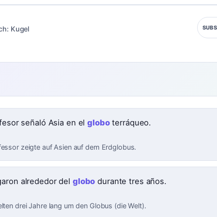
SUBS
ch:
Kugel
ofesor señaló Asia en el
globo
terráqueo.
fessor zeigte auf Asien auf dem Erdglobus.
aron alrededor del
globo
durante tres años.
elten drei Jahre lang um den Globus (die Welt).