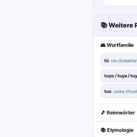
📚 Weitere
👥 Wortfamilie
tú
(
du (Subjektp
tuyo / tuya / tu
tus
(
deine (Plural
🎵 Reimwörter
📚 Etymologie