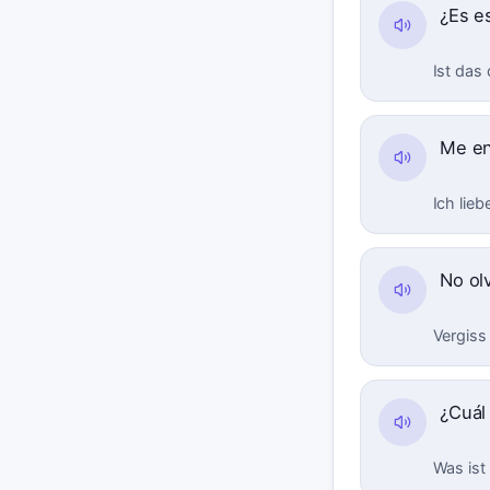
¿Es e
Ist das
Me e
Ich lieb
No ol
Vergiss
¿Cuál
Was ist