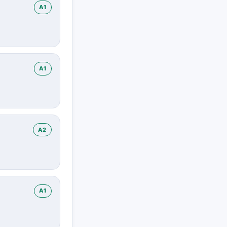
A1
A1
A2
A1