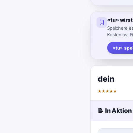
«tu» wirs
Speichere es
Kostenlos, E
«tu» spe
dein
★
★
★
★
★
📝 In Aktion