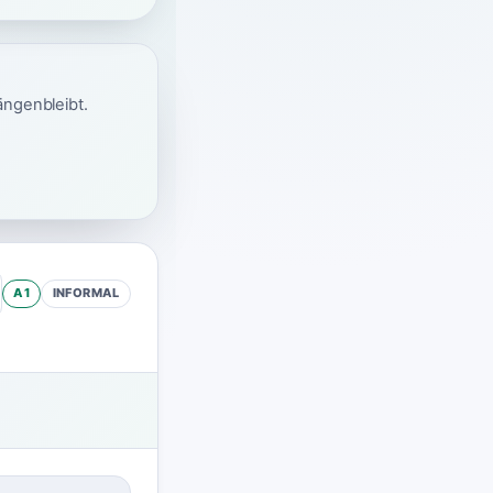
ängenbleibt.
A1
INFORMAL