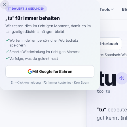
Inklingo
DAUERT 3 SEKUNDEN
Bl
Geschichten
Spanische Tools
„tu“ für immer behalten
Wir testen dich im richtigen Moment, damit es im
Langzeitgedächtnis hängen bleibt.
Wörter in deinen persönlichen Wortschatz
Wörterbuch
speichern
Smarte Wiederholung im richtigen Moment
Startseite
›
Spanisch
›
Wö
Verfolge, was du gelernt hast
tu
Mit Google fortfahren
Ein-Klick-Anmeldung · Für immer kostenlos · Kein Spam
too
tu
“
tu
”
bedeute
gut kennt (in