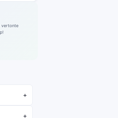
d vertonte
p!