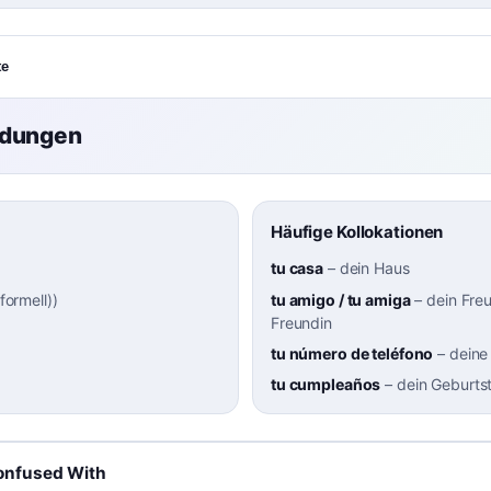
te
ndungen
Häufige Kollokationen
tu casa
–
dein Haus
(formell)
)
tu amigo / tu amiga
–
dein Fre
Freundin
tu número de teléfono
–
deine
tu cumpleaños
–
dein Geburts
onfused With