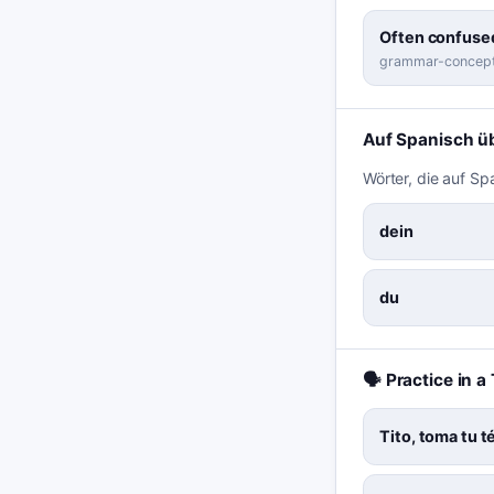
Often confused
grammar-concep
Auf Spanisch ü
Wörter, die auf Sp
dein
du
🗣️ Practice in 
Tito, toma tu té