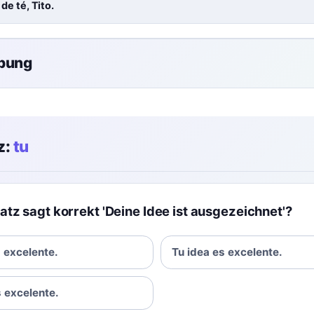
de té, Tito.
übung
z:
tu
tz sagt korrekt 'Deine Idee ist ausgezeichnet'?
s excelente.
Tu idea es excelente.
s excelente.