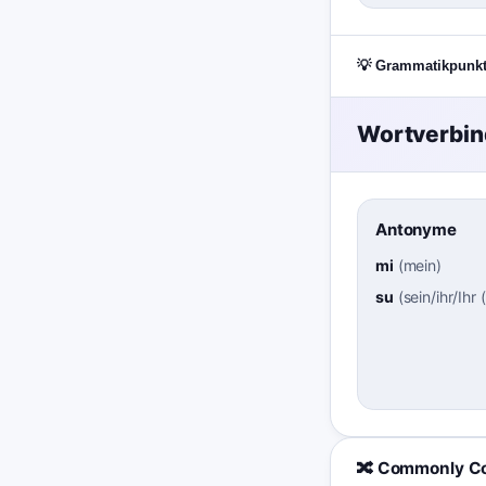
💡 Grammatikpunk
Wortverbi
Antonyme
mi
(
mein
)
su
(
sein/ihr/Ihr 
🔀 Commonly C