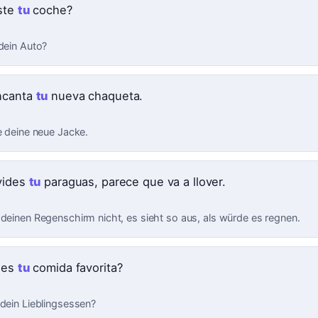
ste
tu
coche?
 dein Auto?
ncanta
tu
nueva chaqueta.
e deine neue Jacke.
vides
tu
paraguas, parece que va a llover.
 deinen Regenschirm nicht, es sieht so aus, als würde es regnen.
 es
tu
comida favorita?
 dein Lieblingsessen?