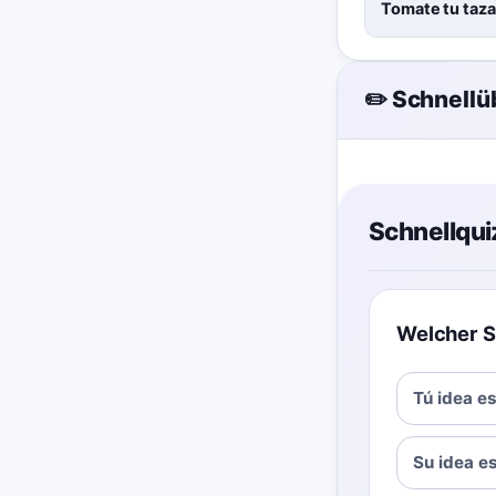
Tomate tu taza 
✏️ Schnell
Schnellqui
Welcher Sa
Tú idea e
Su idea e