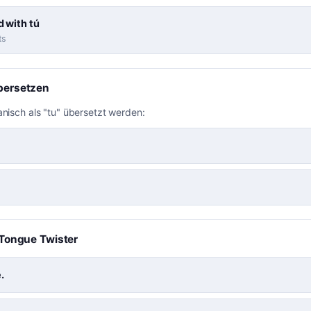
 with tú
ts
bersetzen
anisch als "tu" übersetzt werden:
a Tongue Twister
.