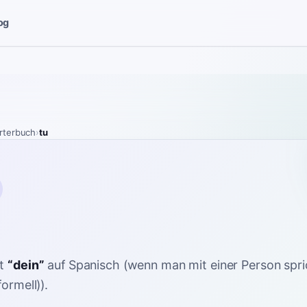
og
rterbuch
›
tu
t
“
dein
”
auf Spanisch
(wenn man mit einer Person spri
formell)).