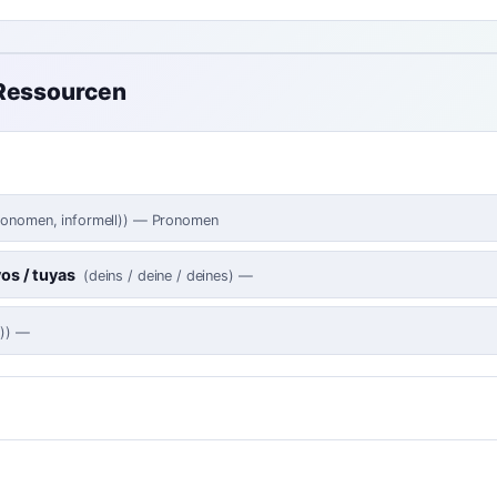
 Ressourcen
ronomen, informell)
)
—
Pronomen
yos / tuyas
(
deins / deine / deines
)
—
)
)
—