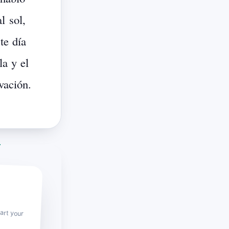
al
sol,
te
día
la
y
el
vación.
art your