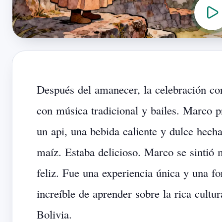
Después
del
amanecer,
la
celebración
co
con
música
tradicional
y
bailes.
Marco
p
un
api,
una
bebida
caliente
y
dulce
hech
maíz.
Estaba
delicioso.
Marco
se
sintió
feliz.
Fue
una
experiencia
única
y
una
f
increíble
de
aprender
sobre
la
rica
cultur
Bolivia.