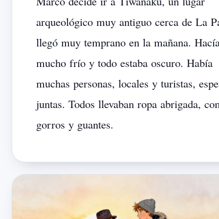
Marco
decide
ir
a
Tiwanaku,
un
lugar
arqueológico
muy
antiguo
cerca
de
La
P
llegó
muy
temprano
en
la
mañana.
Hací
mucho
frío
y
todo
estaba
oscuro.
Había
muchas
personas,
locales
y
turistas,
espe
juntas.
Todos
llevaban
ropa
abrigada,
co
gorros
y
guantes.