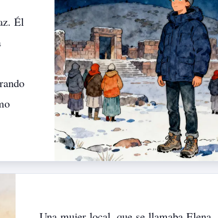
az.
Él
a
rando
mo
Una
mujer
local,
que
se
llamaba
Elena,