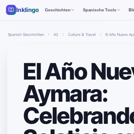
Inklingo
Bl
Geschichten
Spanische Tools
Spanish Geschichten
A2
Culture & Travel
El Año Nuevo Aym
El Año Nue
Aymara:
Celebrando