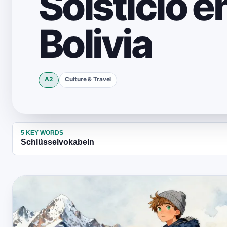
Solsticio e
Bolivia
A2
Culture & Travel
5
KEY WORDS
Schlüsselvokabeln