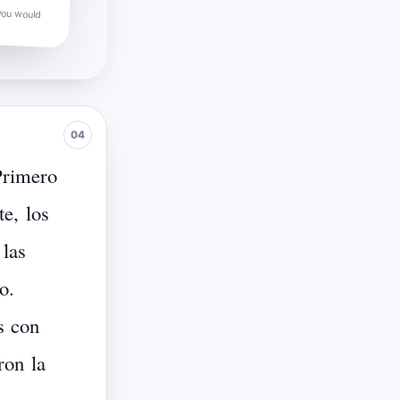
you would
Primero
te,
los
las
o.
s
con
ron
la