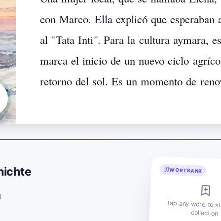
con
Marco.
Ella
explicó
que
esperaban
al
"
Tata
Inti
".
Para
la
cultura
aymara,
es
marca
el
inicio
de
un
nuevo
ciclo
agríco
retorno
del
sol.
Es
un
momento
de
reno
hichte
WORTBANK
d
Tap any word to st
collection