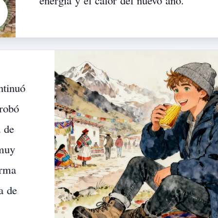
energía
y
el
calor
del
nuevo
año.
ntinuó
robó
a
de
muy
orma
a
de