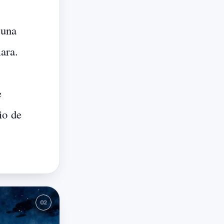
una
ara.
e
io
de