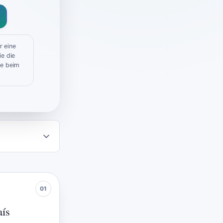
r eine
e die
te beim
aís