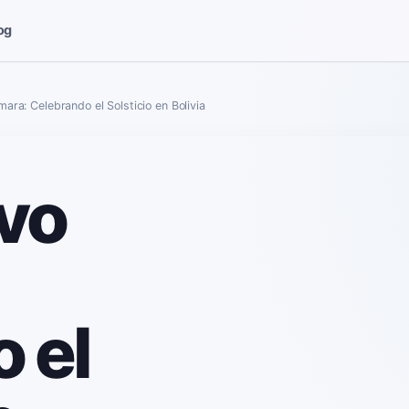
og
ara: Celebrando el Solsticio en Bolivia
vo
 el