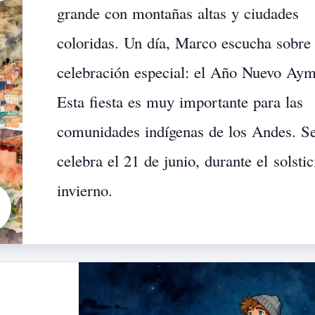
grande
con
montañas
altas
y
ciudades
coloridas.
Un
día,
Marco
escucha
sobre
celebración
especial:
el
Año
Nuevo
Aym
Esta
fiesta
es
muy
importante
para
las
comunidades
indígenas
de
los
Andes.
S
celebra
el
21
de
junio,
durante
el
solstic
invierno.