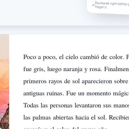
Reviewed right before 
forget it
Poco
a
poco,
el
cielo
cambió
de
color.
fue
gris,
luego
naranja
y
rosa.
Finalmen
primeros
rayos
de
sol
aparecieron
sobre
antiguas
ruinas.
Fue
un
momento
mágic
Todas
las
personas
levantaron
sus
mano
las
palmas
abiertas
hacia
el
sol.
Recibie