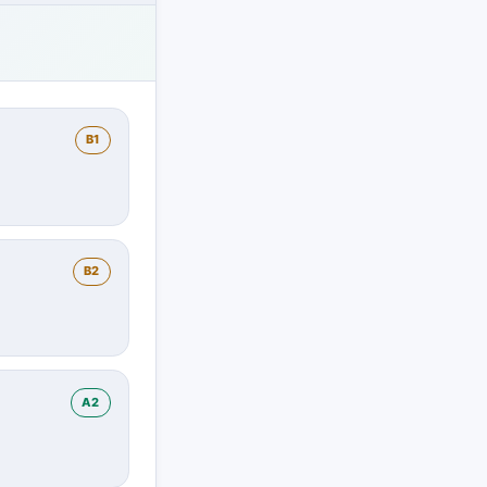
B1
B2
A2