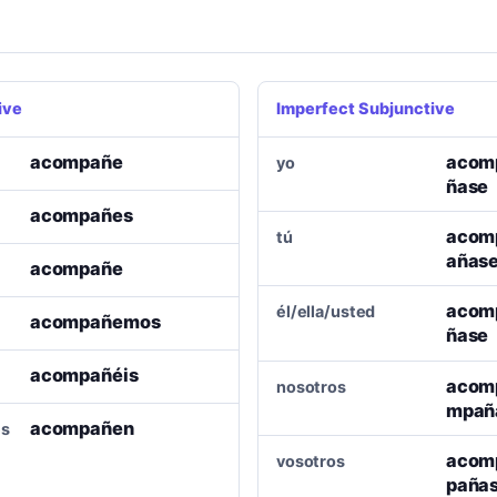
ive
Imperfect Subjunctive
acompañe
acom
yo
ñase
acompañes
acom
tú
añas
acompañe
acom
él/ella/usted
acompañemos
ñase
acompañéis
acom
nosotros
mpañ
acompañen
es
acom
vosotros
pañas