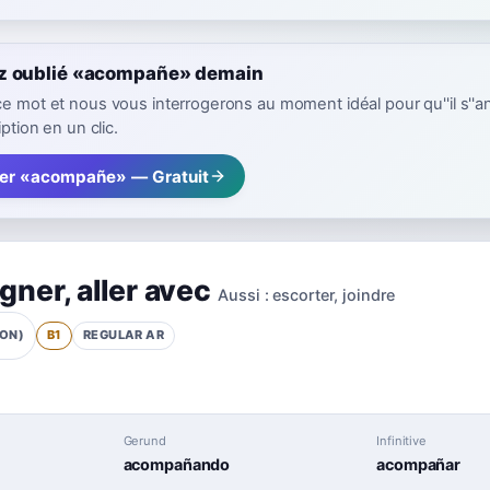
z oublié «acompañe» demain
ce mot et nous vous interrogerons au moment idéal pour qu''il s''a
iption en un clic.
rer «acompañe» — Gratuit
gner
,
aller avec
Aussi :
escorter
,
joindre
B1
REGULAR
AR
ION)
Gerund
Infinitive
acompañando
acompañar