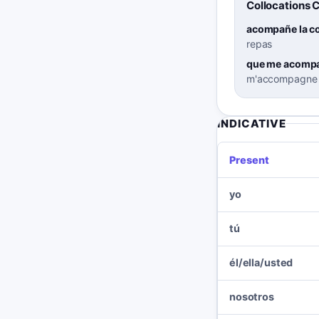
Collocations 
acompañe la c
repas
que me acomp
m'accompagne
INDICATIVE
Present
yo
tú
él/ella/usted
nosotros