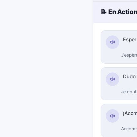
📝 En Actio
Espe
J'espèr
Dudo 
Je dout
¡Acom
Accompag