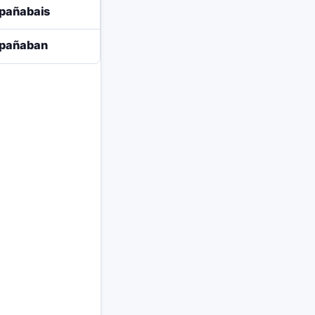
pañabais
pañaban