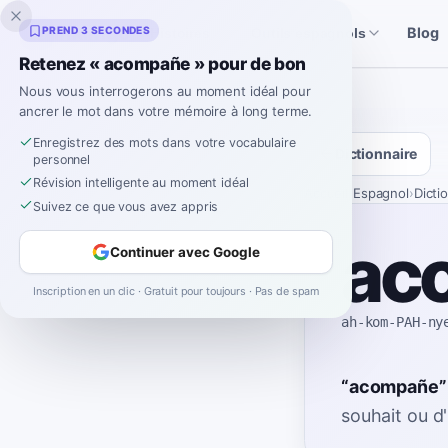
Inklingo
PREND 3 SECONDES
Blog
Histoires
Outils espagnols
Retenez « acompañe » pour de bon
Nous vous interrogerons au moment idéal pour
ancrer le mot dans votre mémoire à long terme.
Enregistrez des mots dans votre vocabulaire
Dictionnaire
personnel
Révision intelligente au moment idéal
Accueil
›
Espagnol
›
Dicti
Suivez ce que vous avez appris
ac
Continuer avec Google
Inscription en un clic · Gratuit pour toujours · Pas de spam
ah-kom-PAH-ny
“
acompañe
”
souhait ou d'