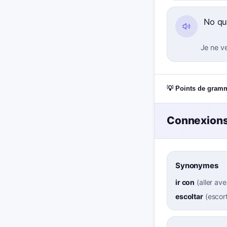
No qu
Je ne v
💡 Points de gram
Connexions
Synonymes
ir con
(
aller av
escoltar
(
escor