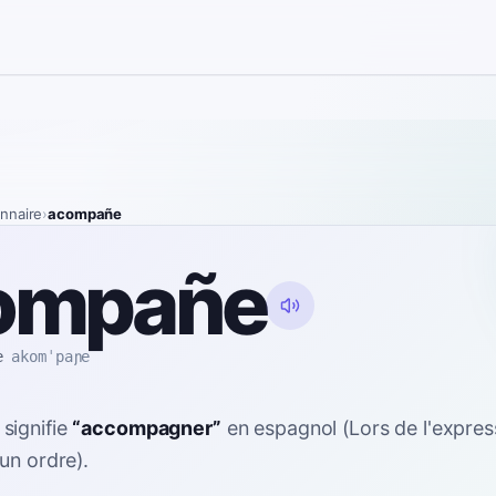
onnaire
›
acompañe
ompañe
e
akomˈpaɲe
signifie
“
accompagner
”
en espagnol
(Lors de l'expres
un ordre).