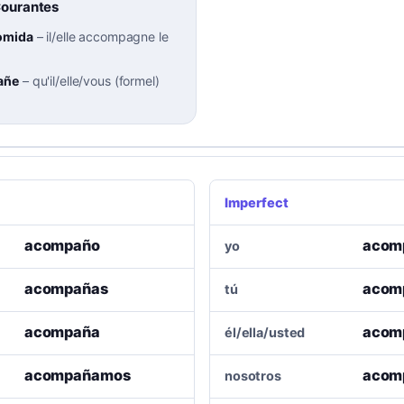
Courantes
omida
–
il/elle accompagne le
añe
–
qu'il/elle/vous (formel)
Imperfect
acompaño
acom
yo
acompañas
acom
tú
acompaña
acom
él/ella/usted
acompañamos
acom
nosotros