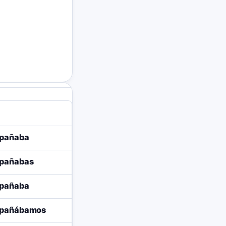
pañaba
pañabas
pañaba
pañábamos