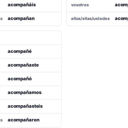
acompañáis
acom
vosotros
acompañan
acom
es
ellos/ellas/ustedes
acompañé
acompañaste
acompañó
acompañamos
acompañasteis
acompañaron
es