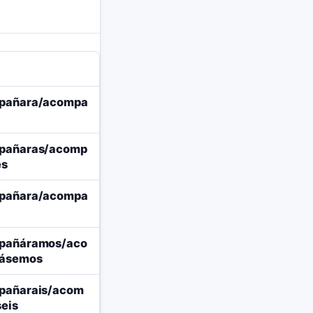
pañara/acompa
pañaras/acomp
es
pañara/acompa
pañáramos/aco
ásemos
pañarais/acom
eis