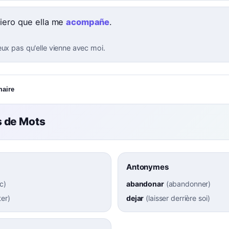
iero que ella me
acompañe
.
eux pas qu'elle vienne avec moi.
maire
 de Mots
Antonymes
ec
)
abandonar
(
abandonner
)
ter
)
dejar
(
laisser derrière soi
)