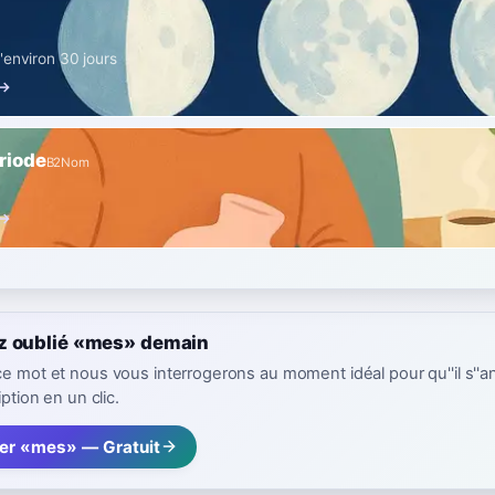
'environ 30 jours
 →
ériode
B2
Nom
 →
z oublié «mes» demain
ce mot et nous vous interrogerons au moment idéal pour qu''il s''a
iption en un clic.
rer «mes» — Gratuit