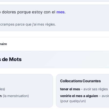
 dolores porque estoy con el
mes
.
s crampes parce que j'ai mes règles.
maire
 de Mots
Collocations Courantes
les
)
tener el mes
–
avoir ses règles
n
(
la menstruation
)
venirle el mes a alguien
–
avoi
(pour quelqu'un)