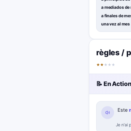
a mediados de
a finales de me
una vez al mes
règles / 
★
★
★
★
★
📝 En Actio
Este
Je n'ai