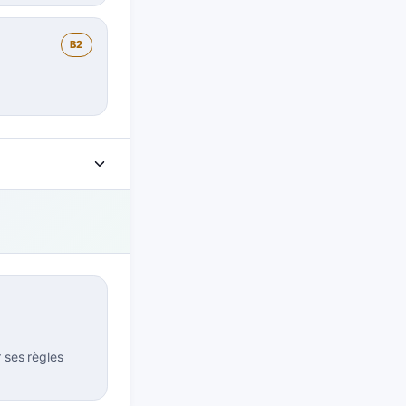
B2
r ses règles