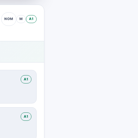
M
A1
NOM
A1
A1