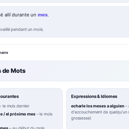
jé allí durante un
mes
.
ravaillé pendant un mois.
maire
 de Mots
Courantes
Expressions & Idiomes
–
le mois dernier
echarle los meses a alguien
–
d'accouchement de quelqu'un 
ne / el próximo mes
–
le mois
grossesse)
e mes
–
au début du mois