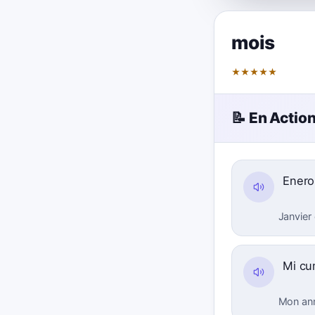
mois
★
★
★
★
★
📝 En Actio
Enero
Janvier 
Mi cu
Mon ann