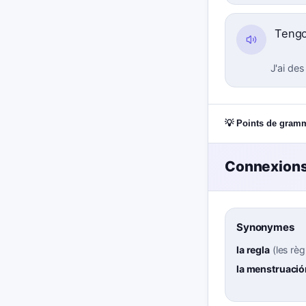
Tengo
J'ai de
💡 Points de gram
Connexions
Synonymes
la regla
(
les règ
la menstruació