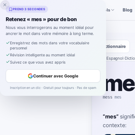
Inklingo
PREND 3 SECONDES
Blog
Histoires
Outils espagnols
Retenez « mes » pour de bon
Nous vous interrogerons au moment idéal pour
ancrer le mot dans votre mémoire à long terme.
Enregistrez des mots dans votre vocabulaire
Dictionnaire
personnel
Révision intelligente au moment idéal
Accueil
›
Espagnol
›
Dicti
Suivez ce que vous avez appris
me
Continuer avec Google
Inscription en un clic · Gratuit pour toujours · Pas de spam
mess
mes
“
mes
”
signif
contexte: