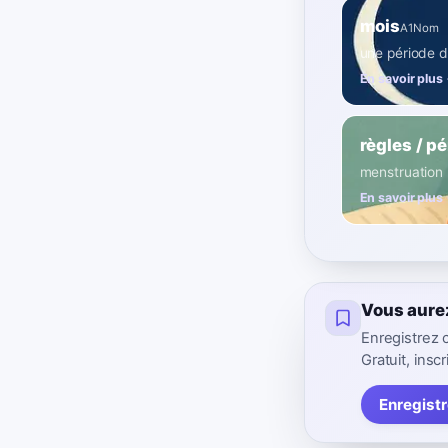
mois
A1
Nom
une période d
En savoir plus
règles / p
menstruation
En savoir plus
Vous aure
Enregistrez 
Gratuit, inscr
Enregist