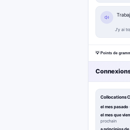
Traba
J'y ai t
💡 Points de gram
Connexions
Collocations 
el mes pasado
el mes que vie
prochain
a principios d