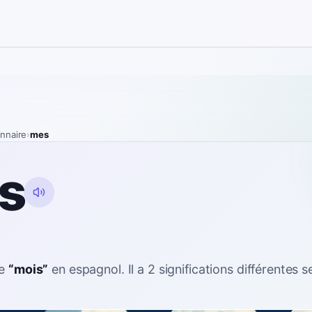
onnaire
›
mes
s
ie
“
mois
”
en espagnol
. Il a 2 significations différentes s