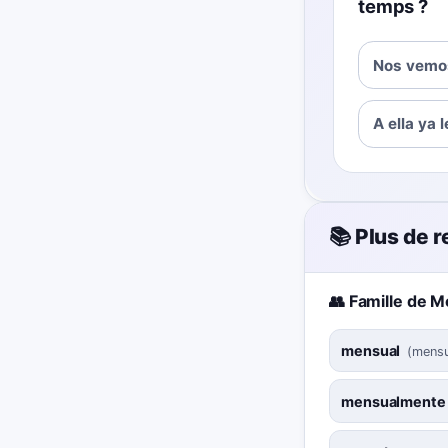
temps ?
Nos vemos
A ella ya 
📚 Plus de 
👥 Famille de M
mensual
(
mensu
mensualmente