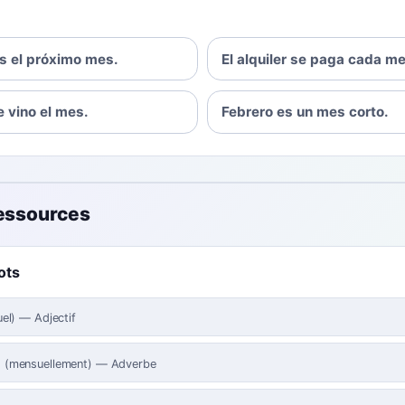
 el próximo mes.
El alquiler se paga cada me
le vino el mes.
Febrero es un mes corto.
ressources
ots
el
)
—
Adjectif
(
mensuellement
)
—
Adverbe