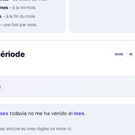
 mes
–
à la mi-mois
s
–
à la fin du mois
–
une fois par mois
période
M
NOM
n
mes
todavía no me ha venido el
mes
.
 pas encore eu mes règles ce mois-ci.