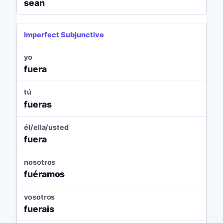
sean
Imperfect Subjunctive
yo
fuera
tú
fueras
él/ella/usted
fuera
nosotros
fuéramos
vosotros
fuerais