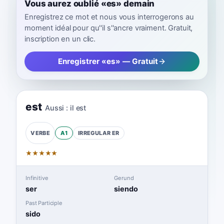
Vous aurez oublié «es» demain
Enregistrez ce mot et nous vous interrogerons au
moment idéal pour qu''il s''ancre vraiment. Gratuit,
inscription en un clic.
Enregistrer «es» — Gratuit
est
Aussi :
il est
A1
IRREGULAR
ER
VERBE
★
★
★
★
★
Infinitive
Gerund
ser
siendo
Past Participle
sido