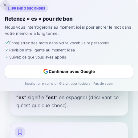
Inklingo
PREND 3 SECONDES
Retenez « es » pour de bon
Nous vous interrogerons au moment idéal pour ancrer le mot dans
votre mémoire à long terme.
Dictionnaire
Enregistrez des mots dans votre vocabulaire personnel
Révision intelligente au moment idéal
Accueil
›
Espagnol
›
Dictionnaire
›
es
Suivez ce que vous avez appris
es
Continuer avec Google
ess
es
Inscription en un clic · Gratuit pour toujours · Pas de spam
“
es
”
signifie
“
est
”
en espagnol
(décrivant ce
qu'est quelque chose).