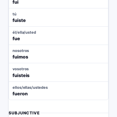
fui
tú
fuiste
él/ella/usted
fue
nosotros
fuimos
vosotros
fuisteis
ellos/ellas/ustedes
fueron
SUBJUNCTIVE