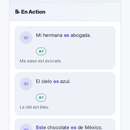
📝 En Action
Mi hermana
es
abogada.
A1
Ma sœur est avocate.
El cielo
es
azul.
A1
Le ciel est bleu.
Es
te chocolate
es
de México.