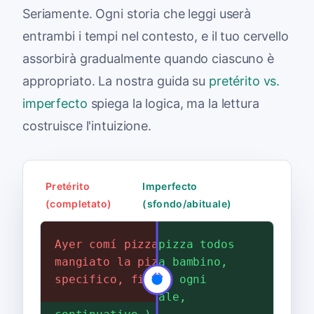
Seriamente. Ogni storia che leggi userà
entrambi i tempi nel contesto, e il tuo cervello
assorbirà gradualmente quando ciascuno è
appropriato. La nostra guida su
pretérito vs.
imperfecto
spiega la logica, ma la lettura
costruisce l'intuizione.
Pretérito
Imperfecto
(completato)
(sfondo/abituale)
Ayer comí pizza. (Ieri ho
De niño, comía pizza todos
mangiato la pizza — un evento
los viernes. (Da bambino,
specifico, finito.)
mangiavo la pizza ogni
venerdì — abituale,