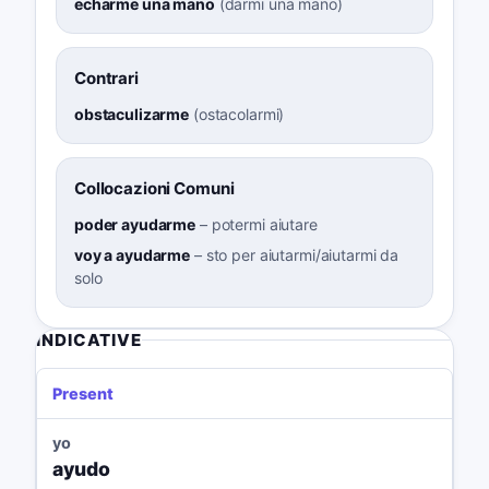
echarme una mano
(
darmi una mano
)
Contrari
obstaculizarme
(
ostacolarmi
)
Collocazioni Comuni
poder ayudarme
–
potermi aiutare
voy a ayudarme
–
sto per aiutarmi/aiutarmi da
solo
INDICATIVE
Present
yo
ayudo