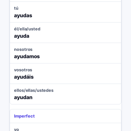
tú
ayudas
él/ella/usted
ayuda
nosotros
ayudamos
vosotros
ayudáis
ellos/ellas/ustedes
ayudan
Imperfect
yo