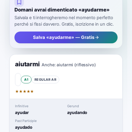
Domani avrai dimenticato «ayudarme»
Salvala e ti interrogheremo nel momento perfetto
perché si fissi davvero. Gratis, iscrizione in un clic.
Salva «ayudarme» — Gratis
aiutarmi
Anche:
aiutarmi (riflessivo)
A1
REGULAR
AR
★
★
★
★
★
Infinitive
Gerund
ayudar
ayudando
Past Participle
ayudado