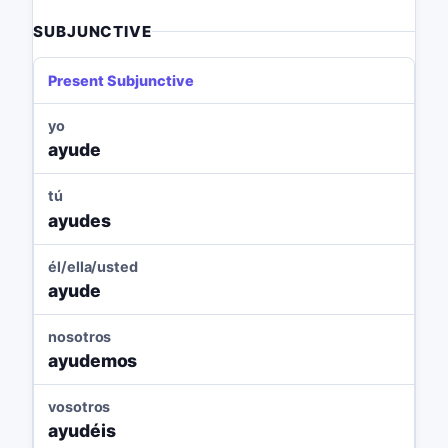
SUBJUNCTIVE
Present Subjunctive
yo
ayude
tú
ayudes
él/ella/usted
ayude
nosotros
ayudemos
vosotros
ayudéis