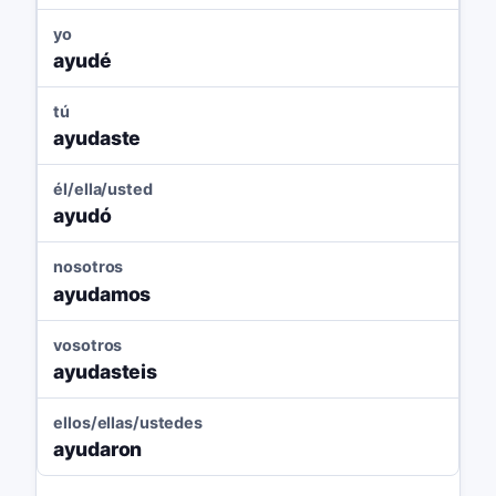
yo
ayudé
tú
ayudaste
él/ella/usted
ayudó
nosotros
ayudamos
vosotros
ayudasteis
ellos/ellas/ustedes
ayudaron