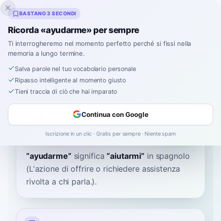
Inklingo
BASTANO 3 SECONDI
Ricorda «ayudarme» per sempre
Ti interrogheremo nel momento perfetto perché si fissi nella
memoria a lungo termine.
Dizionario
Salva parole nel tuo vocabolario personale
Ripasso intelligente al momento giusto
Home
›
Spagnolo
›
Dizionario
›
ayudarme
Tieni traccia di ciò che hai imparato
ayudarme
Continua con Google
ah-yoo-DAR-meh
aʝuˈðarme
Iscrizione in un clic · Gratis per sempre · Niente spam
“
ayudarme
”
significa
“
aiutarmi
”
in spagnolo
(L'azione di offrire o richiedere assistenza
rivolta a chi parla.).