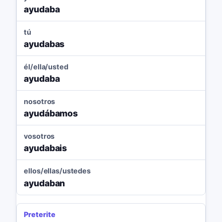
ayudaba
tú
ayudabas
él/ella/usted
ayudaba
nosotros
ayudábamos
vosotros
ayudabais
ellos/ellas/ustedes
ayudaban
Preterite