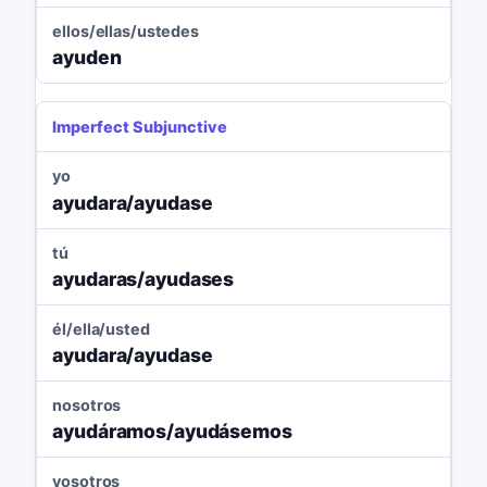
ellos/ellas/ustedes
ayuden
Imperfect Subjunctive
yo
ayudara/ayudase
tú
ayudaras/ayudases
él/ella/usted
ayudara/ayudase
nosotros
ayudáramos/ayudásemos
vosotros