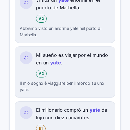
Vimos un
yate
enorme en el
puerto de Marbella.
A2
Abbiamo visto un enorme yate nel porto di
Marbella.
Mi sueño es viajar por el mundo
en un
yate
.
A2
Il mio sogno è viaggiare per il mondo su uno
yate.
El millonario compró un
yate
de
lujo con diez camarotes.
B1