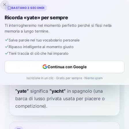
Inklingo
BASTANO 3 SECONDI
Ricorda «yate» per sempre
Ti interrogheremo nel momento perfetto perché si fissi nella
memoria a lungo termine.
Dizionario
Salva parole nel tuo vocabolario personale
Ripasso intelligente al momento giusto
Home
›
Spagnolo
›
Dizionario
›
yate
Tieni traccia di ciò che hai imparato
yate
Continua con Google
yah-teh
ˈɟate
Iscrizione in un clic · Gratis per sempre · Niente spam
“
yate
”
significa
“
yacht
”
in spagnolo
(una
barca di lusso privata usata per piacere o
competizione).