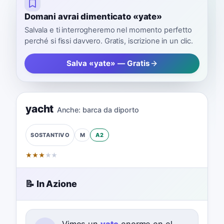
Domani avrai dimenticato «yate»
Salvala e ti interrogheremo nel momento perfetto
perché si fissi davvero. Gratis, iscrizione in un clic.
Salva «yate» — Gratis
yacht
Anche:
barca da diporto
M
A2
SOSTANTIVO
★
★
★
★
★
📝 In Azione