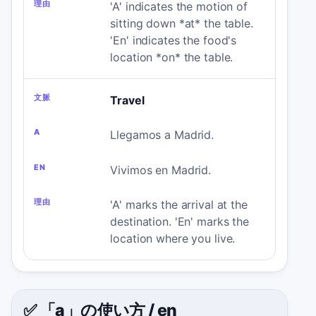
'A' indicates the motion of
sitting down *at* the table.
'En' indicates the food's
location *on* the table.
Travel
Llegamos a Madrid.
Vivimos en Madrid.
'A' marks the arrival at the
destination. 'En' marks the
location where you live.
✅ 「a」の使い方
/
en