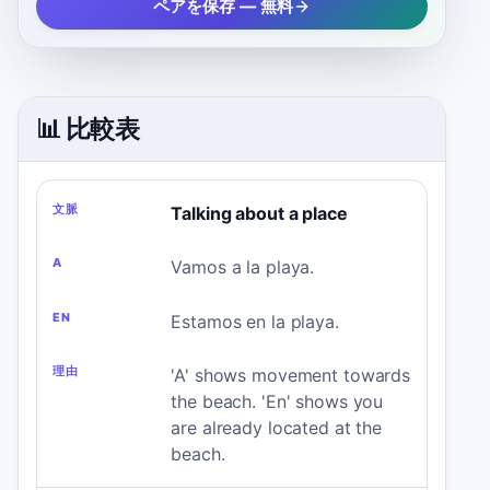
ペアを保存 — 無料
📊 比較表
文
A
EN
理
Talking about a place
脈
由
Vamos a la playa.
Estamos en la playa.
'A' shows movement towards
the beach. 'En' shows you
are already located at the
beach.