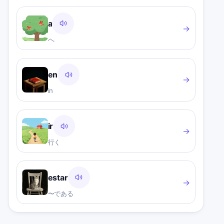
a
→
へ
en
→
in
ir
→
行く
estar
→
〜である