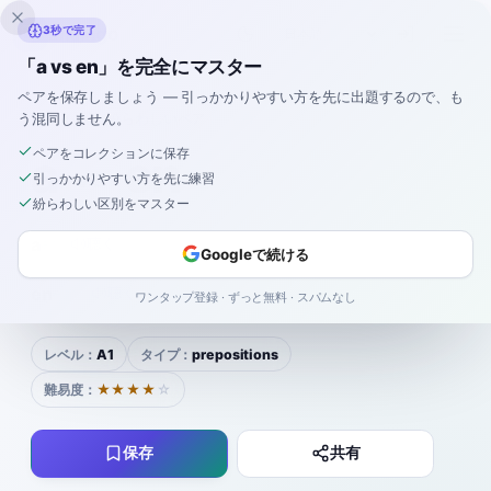
Inklingo
3秒で完了
「a vs en」を完全にマスター
ペアを保存しましょう — 引っかかりやすい方を先に出題するので、も
う混同しません。
スペイン語
›
紛らわしいペア
›
a vs en
ペアをコレクションに保存
a
en
VS
引っかかりやすい方を先に練習
紛らわしい区別をマスター
a
ah
聴く
Googleで続ける
|
en
ehn
聴く
ワンタップ登録 · ずっと無料 · スパムなし
レベル：
A1
タイプ：
prepositions
難易度：
★★★★
☆
保存
共有