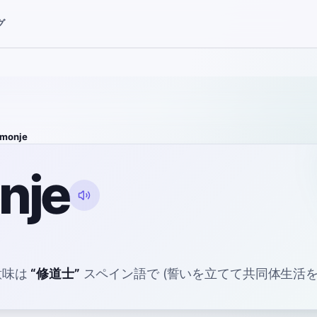
グ
monje
nje
意味は
“
修道士
”
スペイン語で
(誓いを立てて共同体生活を