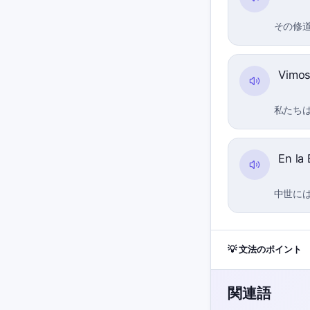
その修
Vimos
私たちは
En la
中世には
💡 文法のポイント
関連語