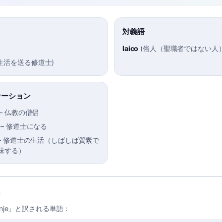
対義語
laico
(
俗人（聖職者ではない人
生活を送る修道士
)
ケーション
–
仏教の僧侶
–
修道士になる
–
修道士の生活（しばしば質素で
味する）
nje」と訳される単語：