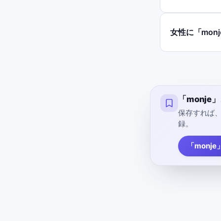
女性に「mon
「monj
保存すれば
録。
「monje