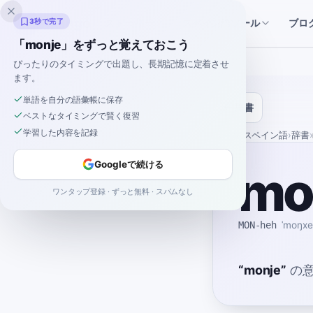
Inklingo
ストーリー
スペイン語ツール
3秒で完了
ブロ
「monje」をずっと覚えておこう
ぴったりのタイミングで出題し、長期記憶に定着させ
ます。
単語を自分の語彙帳に保存
辞書
ベストなタイミングで賢く復習
学習した内容を記録
ホーム
›
スペイン語
›
辞書
›
Googleで続ける
mo
ワンタップ登録 · ずっと無料 · スパムなし
MON-heh
ˈmoŋxe
“
monje
”
の