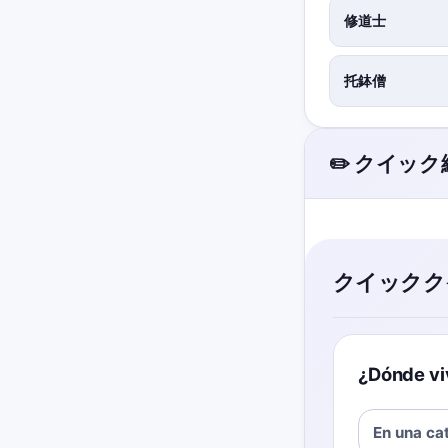
修道士
托鉢僧
✏️ クイッ
クイックク
¿Dónde vi
En una ca