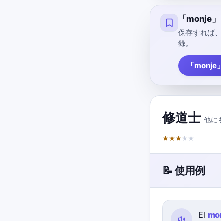
「monj
保存すれば
録。
「monje
修道士
他に
★
★
★
★
★
📝 使用例
El
mo