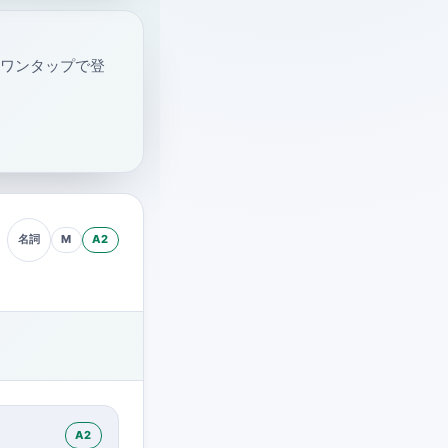
・ワンタップで登
M
A2
名詞
A2