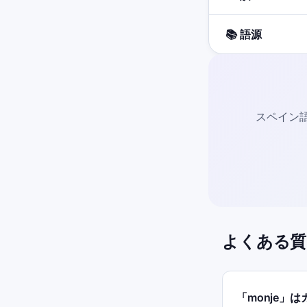
📚 語源
スペイン語
よくある質
「monje」