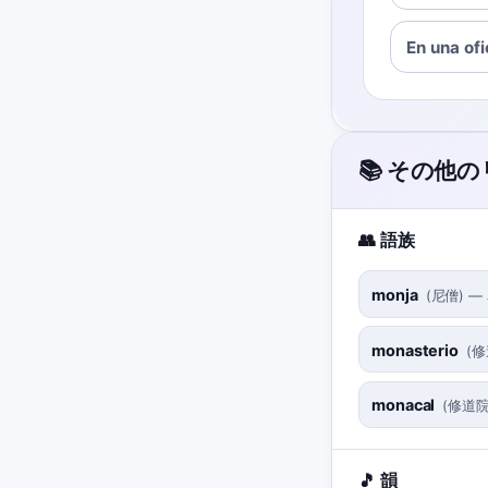
En una ofi
📚 その他
👥 語族
monja
(
尼僧
)
—
monasterio
(
修
monacal
(
修道
🎵 韻