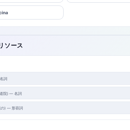
cina
のリソース
名詞
道院
)
—
名詞
院の
)
—
形容詞