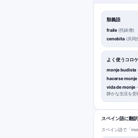
類義語
fraile
(
托鉢僧
)
cenobita
(
共同
よく使うコロ
monje budista
hacerse monje
vida de monje
静かな生活を意
スペイン語に翻訳
スペイン語で「mo