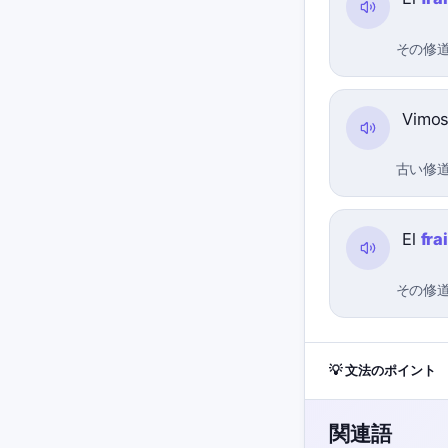
その修
Vimos
古い修
El
fra
その修
💡 文法のポイント
関連語