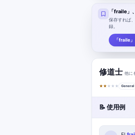
「frail
保存すれば
録。
「frail
修道士
他に
★
★
★
★
★
General
📝 使用例
El
fra