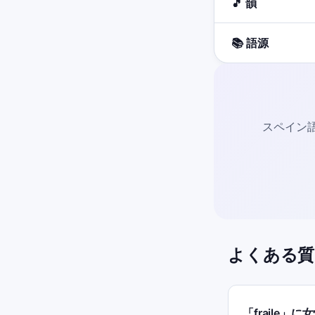
🎵 韻
📚 語源
スペイン語
よくある質
「fraile」