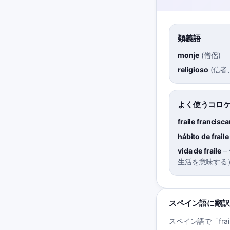
類義語
monje
(
僧侶
)
religioso
(
信者
よく使うコロ
fraile francisc
hábito de fraile
vida de fraile
–
生活を意味する
スペイン語に翻訳
スペイン語で「fra