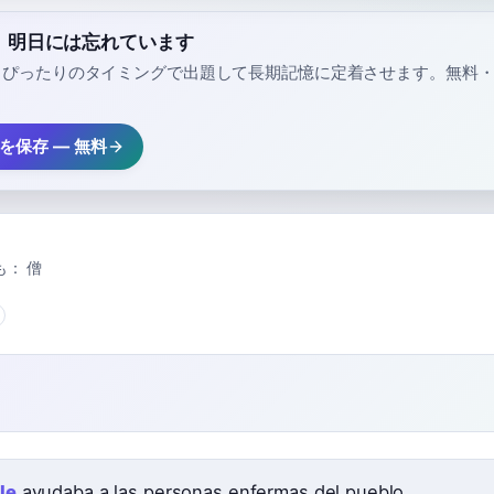
e」、明日には忘れています
、ぴったりのタイミングで出題して長期記憶に定着させます。無料
e」を保存 — 無料
も：
僧
ile
ayudaba a las personas enfermas del pueblo.