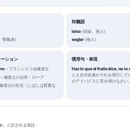
対義語
laico
(
信徒、俗人
)
、聖職者
)
seglar
(
俗人
)
ケーション
慣用句・表現
ano
–
フランシスコ会修道士
Haz lo que el fraile dice, no lo
とえ自分自身がそれを実行して
–
修道士の法衣・ローブ
のアドバイスに耳を傾けなさい
修道士の生活（しばしば質素な
）
ile」と訳される単語：