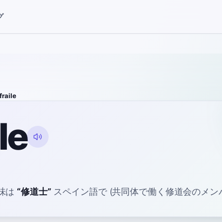
グ
fraile
ile
味は
“
修道士
”
スペイン語で
(共同体で働く修道会のメンバ