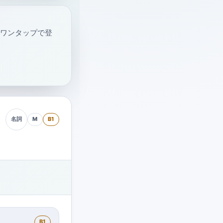
・ワンタップで登
M
B1
名詞
B1