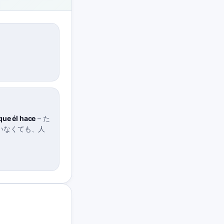
 que él hace
–
た
いなくても、人
。