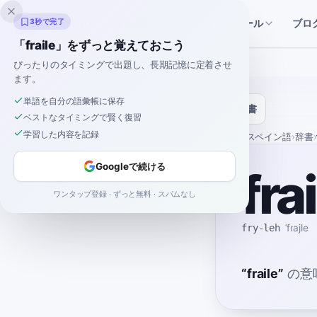
Inklingo
ストーリー
スペイン語ツール
3秒で完了
ブロ
「fraile」をずっと覚えておこう
ぴったりのタイミングで出題し、長期記憶に定着させ
ます。
単語を自分の語彙帳に保存
辞書
ベストなタイミングで賢く復習
学習した内容を記録
ホーム
›
スペイン語
›
辞書
›
Googleで続ける
fra
ワンタップ登録 · ずっと無料 · スパムなし
fry-leh
ˈfɾajle
“
fraile
”
の意