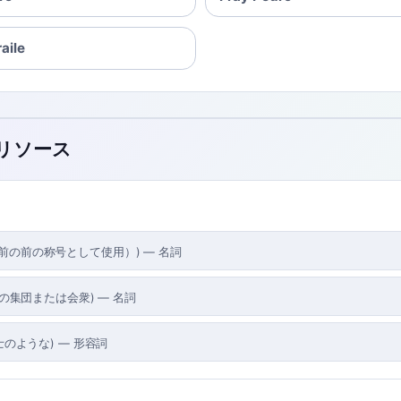
raile
のリソース
前の前の称号として使用）
)
—
名詞
の集団または会衆
)
—
名詞
士のような
)
—
形容詞