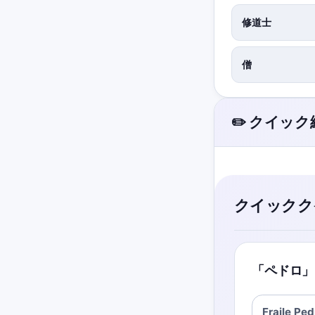
修道士
僧
✏️ クイッ
クイックク
「ペドロ」
Fraile Ped