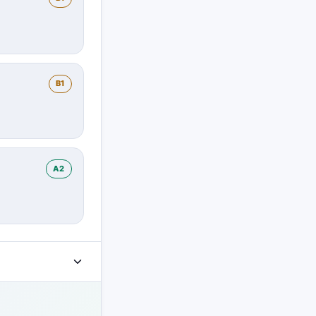
B1
A2