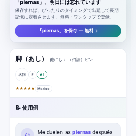
「piernas」、明日には忘れています
保存すれば、ぴったりのタイミングで出題して長期
記憶に定着させます。無料・ワンタップで登録。
「piernas」を保存 — 無料
脚（あし）
他にも：
（俗語）ピン
F
A1
名詞
★
★
★
★
★
Mexico
📝 使用例
Me duelen las
piernas
después