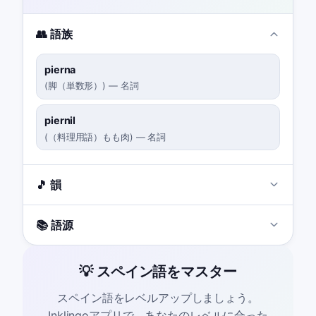
👥 語族
pierna
(
脚（単数形）
)
—
名詞
piernil
(
（料理用語）もも肉
)
—
名詞
🎵 韻
📚 語源
💡 スペイン語をマスター
スペイン語をレベルアップしましょう。
Inklingoアプリで、あなたのレベルに合った