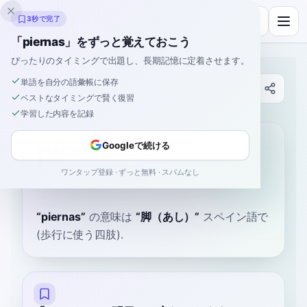
Inklingo
3秒で完了
「piernas」をずっと覚えておこう
ぴったりのタイミングで出題し、長期記憶に定着させます。
単語を自分の語彙帳に保存
辞書
ベストなタイミングで賢く復習
学習した内容を記録
ホーム
›
スペイン語
›
辞書
›
piernas
piernas
Googleで続ける
ワンタップ登録 · ずっと無料 · スパムなし
pee-EHR-nahs
'pjeɾnas
“
piernas
”
の意味は
“
脚（あし）
”
スペイン語で
(歩行に使う四肢).