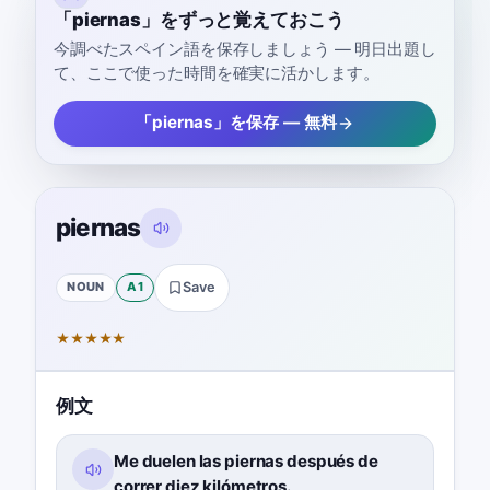
「piernas」をずっと覚えておこう
今調べたスペイン語を保存しましょう — 明日出題し
て、ここで使った時間を確実に活かします。
「piernas」を保存 — 無料
piernas
NOUN
A1
Save
★
★
★
★
★
例文
Me duelen las piernas después de
correr diez kilómetros.