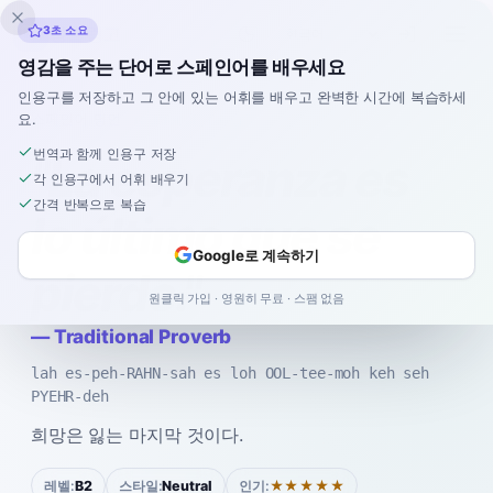
잉클링고
3초 소요
영감을 주는 단어로 스페인어를 배우세요
인용구를 저장하고 그 안에 있는 어휘를 배우고 완벽한 시간에 복습하세
요.
스페인어
›
명언
›
Traditional Proverb
번역과 함께 인용구 저장
"
La esperanza es
각 인용구에서 어휘 배우기
간격 반복으로 복습
lo último que se
Google로 계속하기
pierde.
"
원클릭 가입 · 영원히 무료 · 스팸 없음
—
Traditional Proverb
lah es-peh-RAHN-sah es loh OOL-tee-moh keh seh
PYEHR-deh
희망은 잃는 마지막 것이다.
레벨:
B2
스타일:
Neutral
인기:
★★★★★