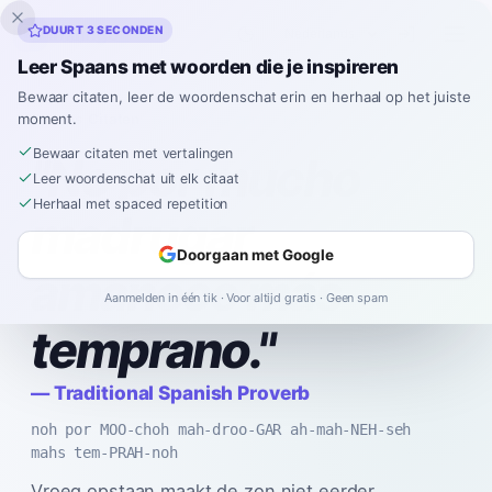
Inklingo
DUURT 3 SECONDEN
Leer Spaans met woorden die je inspireren
Bewaar citaten, leer de woordenschat erin en herhaal op het juiste
moment.
Spaans
›
Citaten
›
Traditional Spanish Proverb
Bewaar citaten met vertalingen
"
No por mucho
Leer woordenschat uit elk citaat
Herhaal met spaced repetition
madrugar
Doorgaan met Google
amanece más
Aanmelden in één tik · Voor altijd gratis · Geen spam
temprano.
"
—
Traditional Spanish Proverb
noh por MOO-choh mah-droo-GAR ah-mah-NEH-seh
mahs tem-PRAH-noh
Vroeg opstaan maakt de zon niet eerder