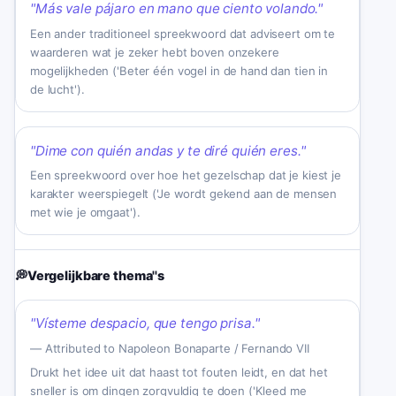
"
Más vale pájaro en mano que ciento volando.
"
Een ander traditioneel spreekwoord dat adviseert om te
waarderen wat je zeker hebt boven onzekere
mogelijkheden ('Beter één vogel in de hand dan tien in
de lucht').
"
Dime con quién andas y te diré quién eres.
"
Een spreekwoord over hoe het gezelschap dat je kiest je
karakter weerspiegelt ('Je wordt gekend aan de mensen
met wie je omgaat').
💭
Vergelijkbare thema''s
"
Vísteme despacio, que tengo prisa.
"
—
Attributed to Napoleon Bonaparte / Fernando VII
Drukt het idee uit dat haast tot fouten leidt, en dat het
sneller is om dingen zorgvuldig te doen ('Kleed me