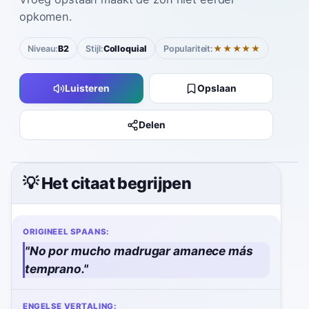
opkomen.
Niveau:
B2
Stijl:
Colloquial
Populariteit:
★★★★★
Luisteren
Opslaan
Delen
💡 Het citaat begrijpen
ORIGINEEL SPAANS:
"
No por mucho madrugar amanece más
temprano.
"
ENGELSE VERTALING: