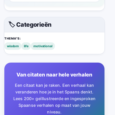
🏷️ Categorieën
THEMA''S:
wisdom
life
motivational
Van citaten naar hele verhalen
Een citaat kan je raken. Een verhaal kan
veranderen hoe je in het Spaans denkt.
Lees 200+ geïllustreerde en ingesproken
Spaanse verhalen op maat van jouw
niveau.