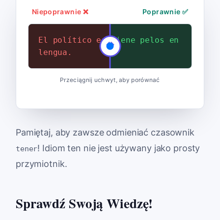
Niepoprawnie ❌
Poprawnie ✅
El político es no pelos en la
El político no tiene pelos en
lengua.
la lengua.
Przeciągnij uchwyt, aby porównać
Pamiętaj, aby zawsze odmieniać czasownik
! Idiom ten nie jest używany jako prosty
tener
przymiotnik.
Sprawdź Swoją Wiedzę!