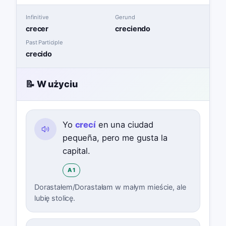
Infinitive
Gerund
crecer
creciendo
Past Participle
crecido
📝 W użyciu
Yo
crecí
en una ciudad
pequeña, pero me gusta la
capital.
A1
Dorastałem/Dorastałam w małym mieście, ale
lubię stolicę.