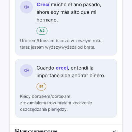
Crecí
mucho el año pasado,
ahora soy más alto que mi
hermano.
A2
Urosłem/Urosłam bardzo w zeszłym roku;
teraz jestem wyższy/wyższa od brata.
Cuando
crecí
, entendí la
importancia de ahorrar dinero.
B1
Kiedy dorosłem/dorosłam,
zrozumiałem/zrozumiałam znaczenie
oszczędzania pieniędzy.
💡 Punkty gramatyczne