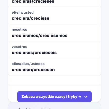
crecieras/crecieses
él/ella/usted
creciera/creciese
nosotros
creciéramos/creciésemos
vosotros
crecierais/crecieseis
ellos/ellas/ustedes
crecieran/creciesen
Zobacz wszystkie czasy i tryby →