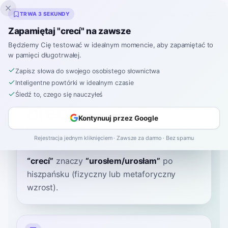
Inklingo
TRWA 3 SEKUNDY
Zapamiętaj "crecí" na zawsze
Będziemy Cię testować w idealnym momencie, aby zapamiętać to
w pamięci długotrwałej.
Słownik
Zapisz słowa do swojego osobistego słownictwa
Inteligentne powtórki w idealnym czasie
Strona główna
›
Hiszpański
›
Słownik
›
crecí
Śledź to, czego się nauczyłeś
crecí
Kontynuuj przez Google
kreh-SEE
kɾeˈsi
Rejestracja jednym kliknięciem · Zawsze za darmo · Bez spamu
“
crecí
”
znaczy
“
urosłem/urosłam
”
po
hiszpańsku
(fizyczny lub metaforyczny
wzrost).