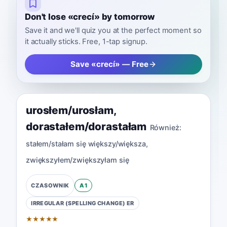
Don't lose «crecí» by tomorrow
Save it and we'll quiz you at the perfect moment so
it actually sticks. Free, 1-tap signup.
Save «crecí» — Free
urosłem/urosłam
,
dorastałem/dorastałam
Również:
stałem/stałam się większy/większa
,
zwiększyłem/zwiększyłam się
A1
CZASOWNIK
IRREGULAR (SPELLING CHANGE)
ER
★
★
★
★
★