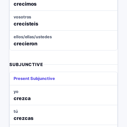
crecimos
vosotros
crecisteis
ellos/ellas/ustedes
crecieron
SUBJUNCTIVE
Present Subjunctive
yo
crezca
tú
crezcas