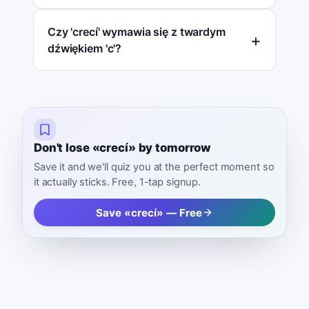
Czy 'crecí' wymawia się z twardym
dźwiękiem 'c'?
Don't lose «crecí» by tomorrow
Save it and we'll quiz you at the perfect moment so
it actually sticks. Free, 1-tap signup.
Save «crecí» — Free