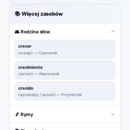
📚 Więcej zasobów
👥 Rodzina słów
crecer
(
rosnąć
)
—
Czasownik
crecimiento
(
wzrost
)
—
Rzeczownik
crecido
(
wyrośnięty / wysoki
)
—
Przymiotnik
🎵 Rymy