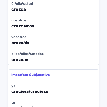
él/ella/usted
crezca
nosotros
crezcamos
vosotros
crezcáis
ellos/ellas/ustedes
crezcan
Imperfect Subjunctive
yo
creciera/creciese
tú