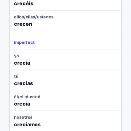
crecéis
ellos/ellas/ustedes
crecen
Imperfect
yo
crecía
tú
crecías
él/ella/usted
crecía
nosotros
crecíamos