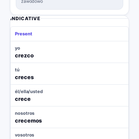
zawodowo
INDICATIVE
Present
yo
crezco
tú
creces
él/ella/usted
crece
nosotros
crecemos
vosotros