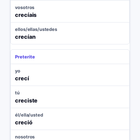
vosotros
crecíais
ellos/ellas/ustedes
crecían
Preterite
yo
crecí
tú
creciste
él/ella/usted
creció
nosotros