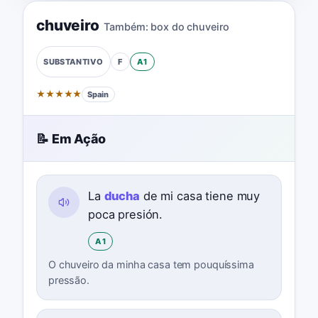
chuveiro
Também:
box do chuveiro
F
A1
SUBSTANTIVO
★
★
★
★
★
Spain
📝 Em Ação
La
ducha
de mi casa tiene muy
poca presión.
A1
O chuveiro da minha casa tem pouquíssima
pressão.