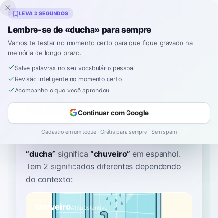
Inklingo
LEVA 3 SEGUNDOS
Lembre-se de «ducha» para sempre
Vamos te testar no momento certo para que fique gravado na
memória de longo prazo.
Dicionário
Salve palavras no seu vocabulário pessoal
Revisão inteligente no momento certo
Início
›
Espanhol
›
Dicionário
›
ducha
Acompanhe o que você aprendeu
ducha
Continuar com Google
DOO-chah
ˈdu.tʃa
Cadastro em um toque · Grátis para sempre · Sem spam
“
ducha
”
significa
“
chuveiro
”
em espanhol
.
Tem 2 significados diferentes dependendo
do contexto:
chuveiro
A1
Substantivo