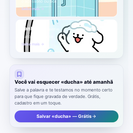
o acessório ou box
Saiba mais →
banho
A1
Substantivo
o ato de lavar-se
Saiba mais →
Você vai esquecer «ducha» até amanhã
Salve a palavra e te testamos no momento certo
para que fique gravada de verdade. Grátis,
cadastro em um toque.
Salvar «ducha» — Grátis