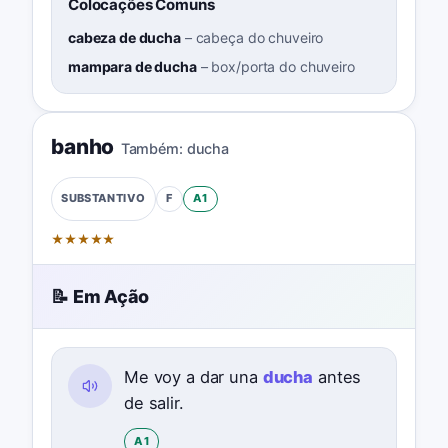
Colocações Comuns
cabeza de ducha
–
cabeça do chuveiro
mampara de ducha
–
box/porta do chuveiro
banho
Também:
ducha
F
A1
SUBSTANTIVO
★
★
★
★
★
📝 Em Ação
Me voy a dar una
ducha
antes
de salir.
A1