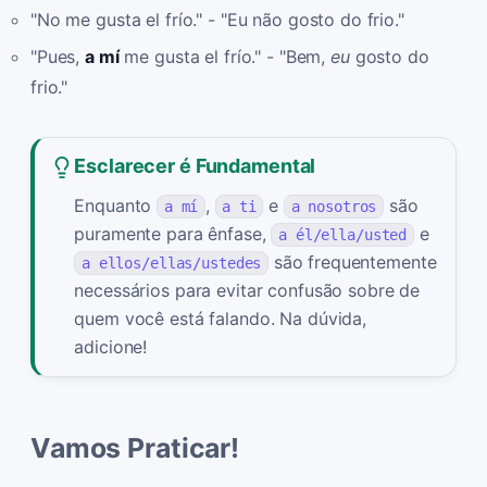
"No me gusta el frío." - "Eu não gosto do frio."
"Pues,
a mí
me gusta el frío." - "Bem,
eu
gosto do
frio."
Esclarecer é Fundamental
Enquanto
,
e
são
a mí
a ti
a nosotros
puramente para ênfase,
e
a él/ella/usted
são frequentemente
a ellos/ellas/ustedes
necessários para evitar confusão sobre de
quem você está falando. Na dúvida,
adicione!
Vamos Praticar!