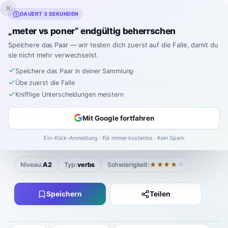
Inklingo
DAUERT 3 SEKUNDEN
„meter vs poner“ endgültig beherrschen
Speichere das Paar — wir testen dich zuerst auf die Falle, damit du
sie nicht mehr verwechselst.
Spanisch
›
Verwechslungspaare
›
Meter vs Poner
Speichere das Paar in deiner Sammlung
meter
poner
VS
Übe zuerst die Falle
Knifflige Unterscheidungen meistern
meter
meh-TEHR
Anhören
Mit Google fortfahren
|
poner
poh-NEHR
Anhören
Ein-Klick-Anmeldung · Für immer kostenlos · Kein Spam
Niveau:
A2
Typ:
verbs
Schwierigkeit:
★★★★
☆
Speichern
Teilen