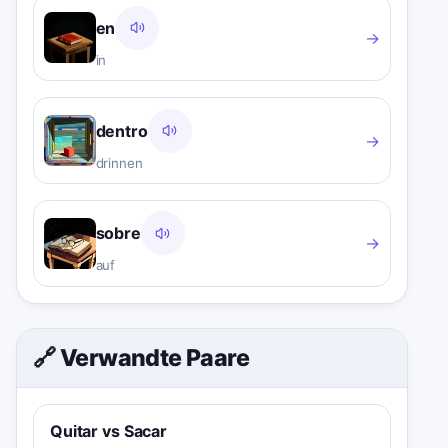
en
→
in
dentro
→
drinnen
sobre
→
auf
🔗 Verwandte Paare
Quitar vs Sacar