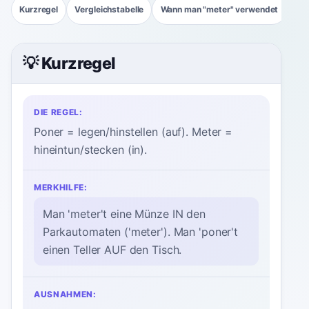
Kurzregel
Vergleichstabelle
Wann man "meter" verwendet
Kon
💡 Kurzregel
DIE REGEL:
Poner = legen/hinstellen (auf). Meter =
hineintun/stecken (in).
MERKHILFE:
Man 'meter't eine Münze IN den
Parkautomaten ('meter'). Man 'poner't
einen Teller AUF den Tisch.
AUSNAHMEN: