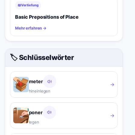
📖
Vertiefung
Basic Prepositions of Place
Mehr erfahren
→
🏷️ Schlüsselwörter
meter
→
hineinlegen
poner
→
legen