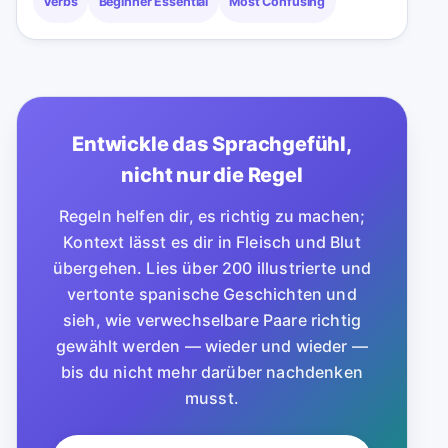
Verbs
Beginner Essential
Most Confusing
Entwickle das Sprachgefühl,
nicht nur die Regel
Regeln helfen dir, es richtig zu machen;
Kontext lässt es dir in Fleisch und Blut
übergehen. Lies über 200 illustrierte und
vertonte spanische Geschichten und
sieh, wie verwechselbare Paare richtig
gewählt werden — wieder und wieder —
bis du nicht mehr darüber nachdenken
musst.