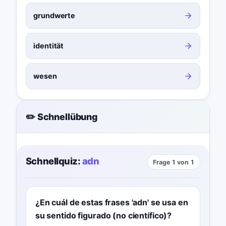
grundwerte
identität
wesen
✏️ Schnellübung
Schnellquiz:
adn
Frage 1 von 1
¿En cuál de estas frases 'adn' se usa en
su sentido figurado (no científico)?