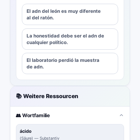
El adn del león es muy diferente
al del ratón.
La honestidad debe ser el adn de
cualquier político.
El laboratorio perdió la muestra
de adn.
📚 Weitere Ressourcen
👥 Wortfamilie
ácido
(
Säure
)
—
Substantiv