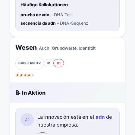
Häufige Kollokationen
prueba de adn
–
DNA-Test
secuencia de adn
–
DNA-Sequenz
Wesen
Auch:
Grundwerte
,
Identität
M
C1
SUBSTANTIV
★
★
★
★
★
📝 In Aktion
La innovación está en el
adn
de
nuestra empresa.