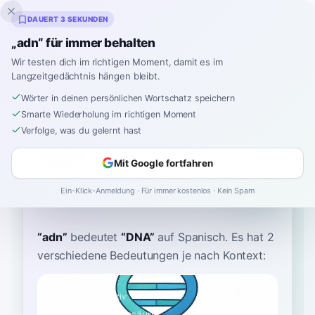
Inklingo
DAUERT 3 SEKUNDEN
„adn“ für immer behalten
Wir testen dich im richtigen Moment, damit es im
Langzeitgedächtnis hängen bleibt.
Wörterbuch
Wörter in deinen persönlichen Wortschatz speichern
Smarte Wiederholung im richtigen Moment
Startseite
›
Spanisch
›
Wörterbuch
›
adn
Verfolge, was du gelernt hast
adn
Mit Google fortfahren
ah-day-EN (The stress is on the last
Ein-Klick-Anmeldung · Für immer kostenlos · Kein Spam
syllable, N)
a.ðeˈen
“
adn
”
bedeutet
“
DNA
”
auf Spanisch
. Es hat 2
verschiedene Bedeutungen je nach Kontext:
DNA
B2
Substantiv
Desoxyribonukleinsäure