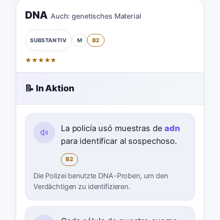
DNA
Auch:
genetisches Material
M
B2
SUBSTANTIV
★
★
★
★
★
📝 In Aktion
La policía usó muestras de
adn
para identificar al sospechoso.
B2
Die Polizei benutzte DNA-Proben, um den
Verdächtigen zu identifizieren.