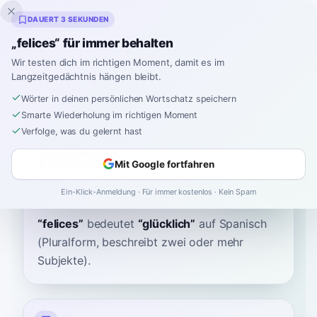
Inklingo
DAUERT 3 SEKUNDEN
„felices“ für immer behalten
Wir testen dich im richtigen Moment, damit es im
Langzeitgedächtnis hängen bleibt.
Wörterbuch
Wörter in deinen persönlichen Wortschatz speichern
Smarte Wiederholung im richtigen Moment
Startseite
›
Spanisch
›
Wörterbuch
›
felices
Verfolge, was du gelernt hast
felices
Mit Google fortfahren
feh-LEE-ses
feˈli.ses
Ein-Klick-Anmeldung · Für immer kostenlos · Kein Spam
“
felices
”
bedeutet
“
glücklich
”
auf Spanisch
(Pluralform, beschreibt zwei oder mehr
Subjekte).