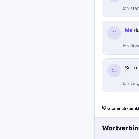
Ich ste
Me
du
Ich dus
Siem
Ich ver
💡 Grammatikpunk
Wortverbi