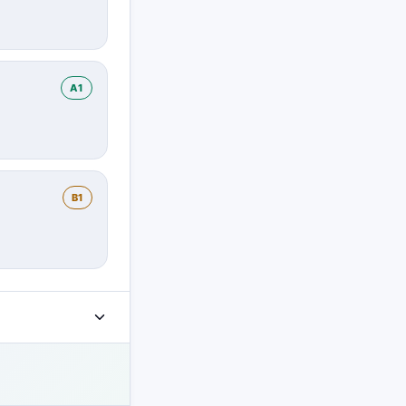
A1
B1