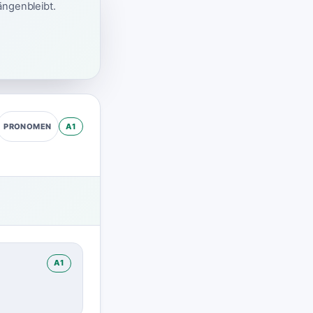
ängenbleibt.
A1
PRONOMEN
A1