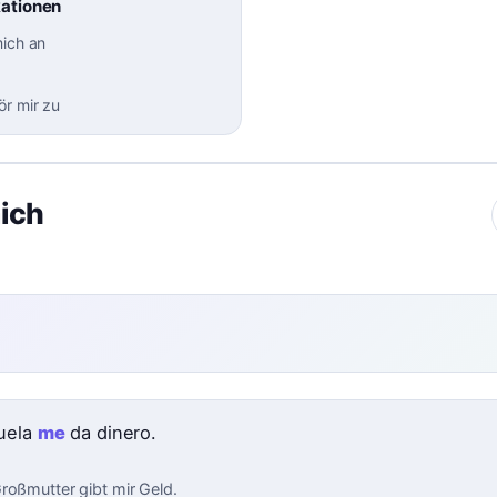
kationen
mich an
ör mir zu
mich
uela
me
da dinero.
roßmutter gibt mir Geld.