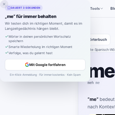
Inklingo
DAUERT 3 SEKUNDEN
Bl
Geschichten
Spanische Tools
„me“ für immer behalten
Wir testen dich im richtigen Moment, damit es im
Langzeitgedächtnis hängen bleibt.
Wörter in deinen persönlichen Wortschatz
Wörterbuch
speichern
Smarte Wiederholung im richtigen Moment
Startseite
›
Spanisch
›
Wö
Verfolge, was du gelernt hast
me
Mit Google fortfahren
Ein-Klick-Anmeldung · Für immer kostenlos · Kein Spam
meh
me
“
me
”
bedeut
nach Kontext