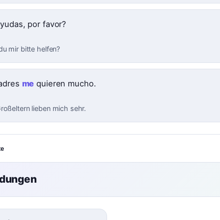
yudas, por favor?
u mir bitte helfen?
adres
me
quieren mucho.
roßeltern lieben mich sehr.
te
ndungen