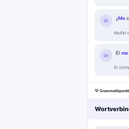
¿
Me
c
Kaufst d
Él
me
Er schre
💡 Grammatikpunk
Wortverbi