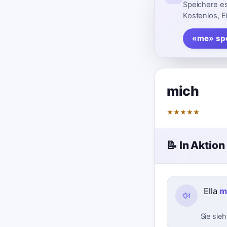
Speichere es
Kostenlos, E
«me» spe
mich
★
★
★
★
★
📝 In Aktion
Ella
m
Sie sieh