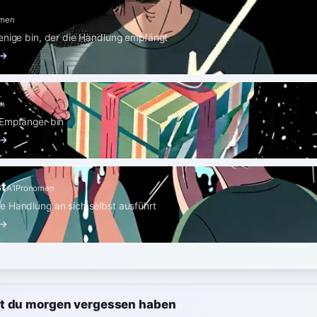
omen
enige bin, der die Handlung empfängt
 →
en
 Empfänger bin
 →
st
A1
Pronomen
 Handlung an sich selbst ausführt
 →
t du morgen vergessen haben