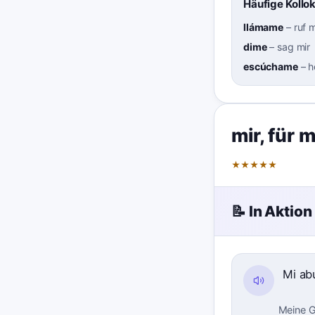
Häufige Kollo
llámame
–
ruf 
dime
–
sag mir
escúchame
–
h
mir
,
für 
★
★
★
★
★
📝 In Aktion
Mi ab
Meine G