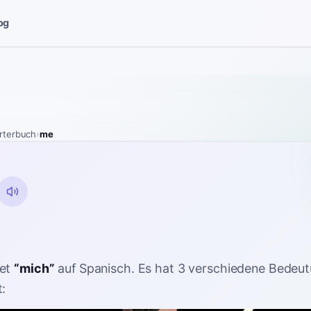
og
rterbuch
›
me
et
“
mich
”
auf Spanisch
. Es hat 3 verschiedene Bedeut
: