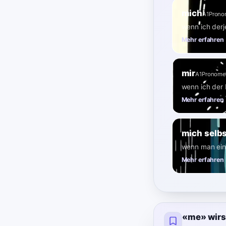
mich
A1
Pron
wenn ich derj
Mehr erfahren
mir
A1
Pronom
wenn ich der
Mehr erfahren
mich selb
wenn man eine
Mehr erfahren
«me» wirs