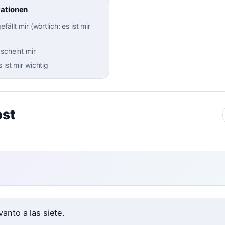
kationen
efällt mir (wörtlich: es ist mir
 scheint mir
s ist mir wichtig
bst
vanto a las siete.