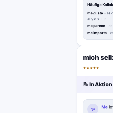
Häufige Kollo
me gusta
–
es g
angenehm)
me parece
–
es
me importa
–
e
mich sel
★
★
★
★
★
📝 In Aktion
Me
le