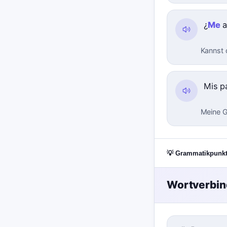
¿
Me
a
Kannst d
Mis p
Meine G
💡 Grammatikpunk
Wortverbi