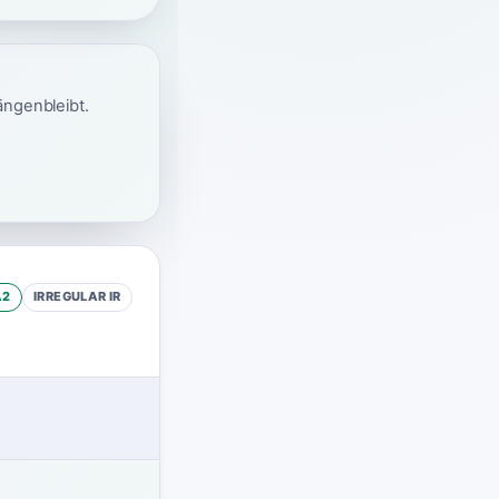
ängenbleibt.
A2
IRREGULAR
IR