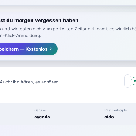
irst du morgen vergessen haben
 und wir testen dich zum perfekten Zeitpunkt, damit es wirklich h
in-Klick-Anmeldung.
speichern — Kostenlos
Auch:
ihn hören
,
es anhören
Gerund
Past Participle
oyendo
oído