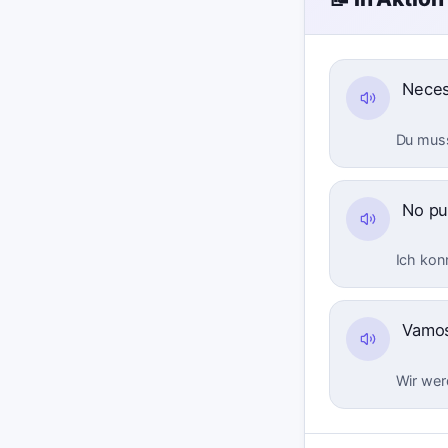
Neces
Du muss
No pu
Ich kon
Vamos
Wir wer