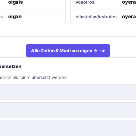
oigáis
oyera
vosotros
oigan
oyer
es
ellos/ellas/ustedes
Alle Zeiten & Modi anzeigen →
bersetzen
anisch als "oírlo" übersetzt werden: