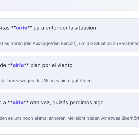
itas **
oírlo
** para entender la situación.
t es hören (die Aussage/den Bericht), um die Situation zu verstehen
de **
oírlo
** bien por el viento.
nte ihn/es wegen des Windes nicht gut hören.
 a **
oírlo
** otra vez, quizás perdimos algo.
den es uns noch einmal anhören, vielleicht haben wir etwas überhört