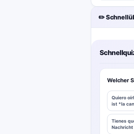
✏️ Schnell
Schnellqui
Welcher Sa
Quiero oír
ist *la ca
Tienes que
Nachricht 