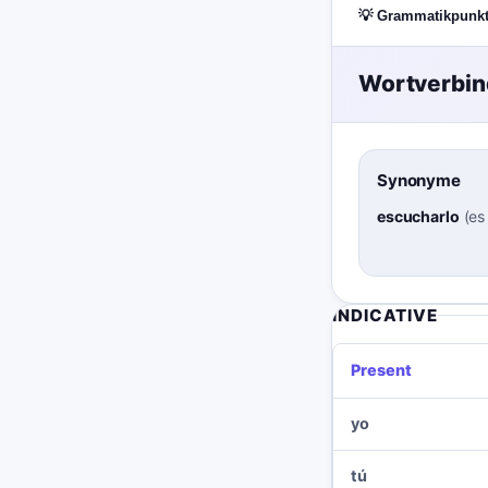
💡 Grammatikpunk
Wortverbi
Synonyme
escucharlo
(
es
INDICATIVE
Present
yo
tú