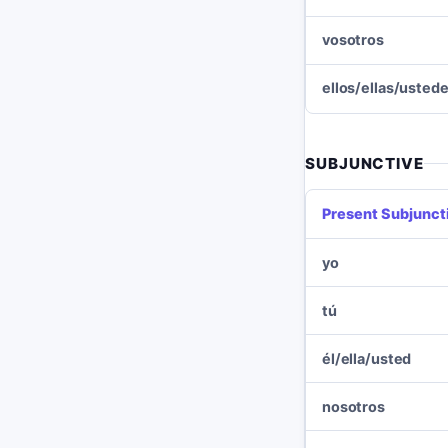
vosotros
ellos/ellas/usted
SUBJUNCTIVE
Present Subjunct
yo
tú
él/ella/usted
nosotros