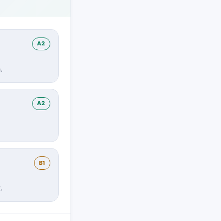
A2
.
A2
B1
.