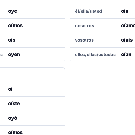
oye
oía
él/ella/usted
oímos
oíam
nosotros
oís
oíais
vosotros
oyen
oían
es
ellos/ellas/ustedes
oí
oíste
oyó
oímos