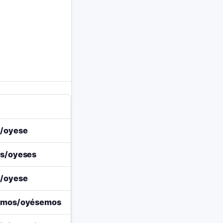
a/oyese
s/oyeses
a/oyese
amos/oyésemos