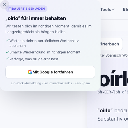
Inklingo
DAUERT 3 SEKUNDEN
Bl
Geschichten
Spanische Tools
„oírlo“ für immer behalten
Wir testen dich im richtigen Moment, damit es im
Langzeitgedächtnis hängen bleibt.
Wörter in deinen persönlichen Wortschatz
Wörterbuch
speichern
Smarte Wiederholung im richtigen Moment
Startseite
›
Spanisch
›
Wö
Verfolge, was du gelernt hast
oír
Mit Google fortfahren
Ein-Klick-Anmeldung · Für immer kostenlos · Kein Spam
oh-EER-loh
oˈ
“
oírlo
”
bedeu
Substantiv od