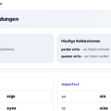
te
ndungen
Häufige Kollokationen
 anhören
)
poder oírlo
–
es hören können
querer oírlo
–
es hören wollen
Imperfect
oigo
oía
yo
oyes
oías
tú