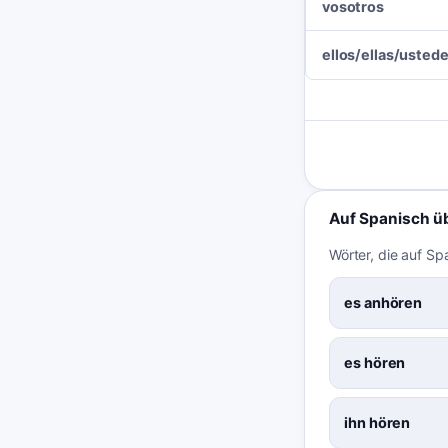
vosotros
ellos/ellas/usted
Auf Spanisch ü
Wörter, die auf Sp
es anhören
es hören
ihn hören