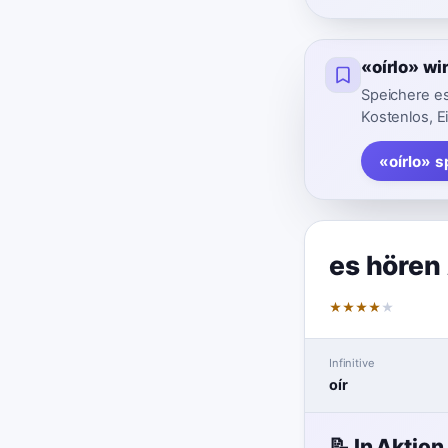
«oírlo» w
Speichere es
Kostenlos, E
«oírlo» 
es hören
★
★
★
★
★
Infinitive
oír
📝 In Aktion