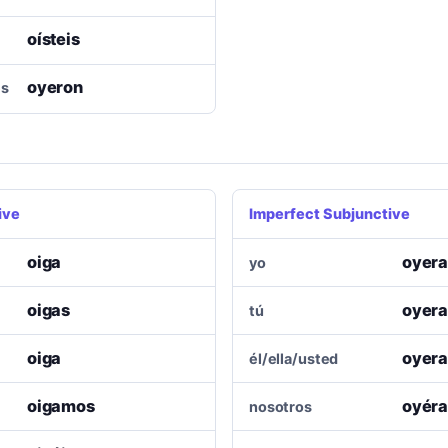
oísteis
oyeron
es
ive
Imperfect Subjunctive
oiga
oyer
yo
oigas
oyera
tú
oiga
oyer
él/ella/usted
oigamos
oyér
nosotros