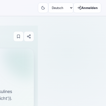
Anmelden
kulines
cht')).