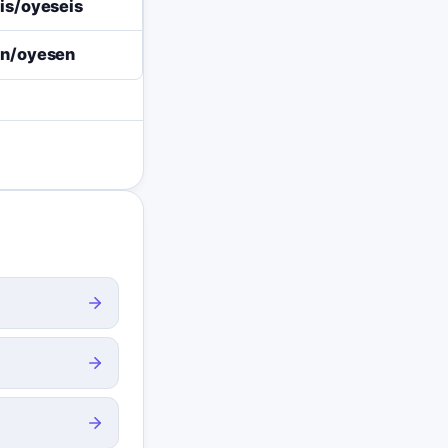
is/oyeseis
an/oyesen