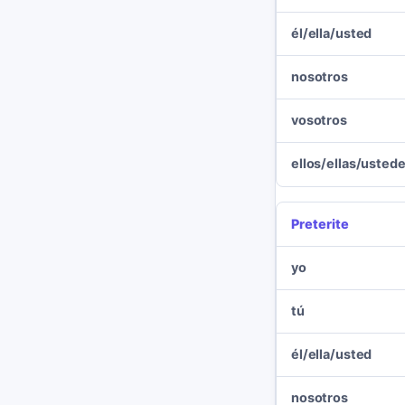
él/ella/usted
nosotros
vosotros
ellos/ellas/usted
Preterite
yo
tú
él/ella/usted
nosotros