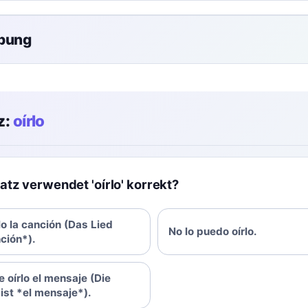
übung
z:
oírlo
tz verwendet 'oírlo' korrekt?
lo la canción (Das Lied
No lo puedo oírlo.
nción*).
 oírlo el mensaje (Die
ist *el mensaje*).