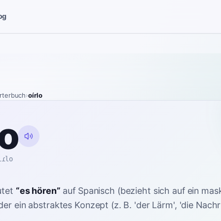
og
rterbuch
›
oírlo
lo
iɾlo
tet
“
es hören
”
auf Spanisch
(bezieht sich auf ein mas
er ein abstraktes Konzept (z. B. 'der Lärm', 'die Nachri