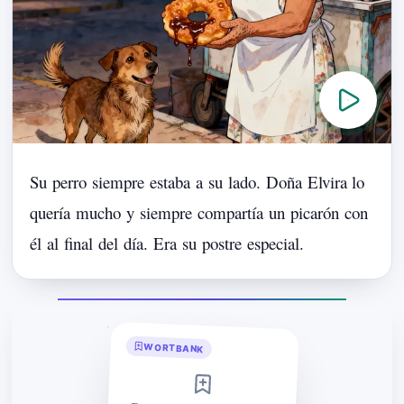
Su
perro
siempre
estaba
a
su
lado.
Doña
Elvira
lo
quería
mucho
y
siempre
compartía
un
picarón
con
él
al
final
del
día.
Era
su
postre
especial.
WORTBANK