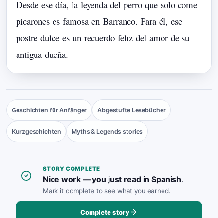
Desde
ese
día,
la
leyenda
del
perro
que
solo
come
picarones
es
famosa
en
Barranco.
Para
él,
ese
postre
dulce
es
un
recuerdo
feliz
del
amor
de
su
antigua
dueña.
Geschichten für Anfänger
Abgestufte Lesebücher
Kurzgeschichten
Myths & Legends stories
STORY COMPLETE
Nice work — you just read in Spanish.
Mark it complete to see what you earned.
Complete story