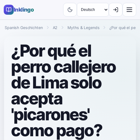
Inklingo
Spanish Geschichten
A2
Myths & Legends
¿Por qué el perr
¿Por qué el
perro callejero
de Lima solo
acepta
'picarones'
como pago?