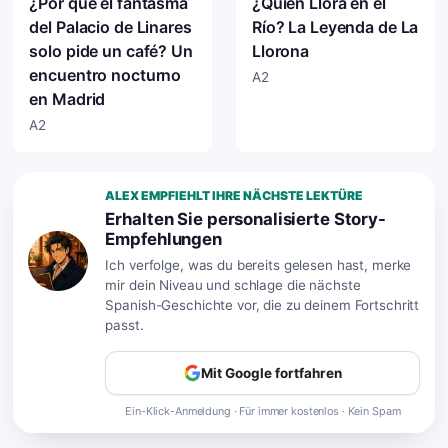
¿Por qué el fantasma
¿Quién Llora en el
del Palacio de Linares
Río? La Leyenda de La
solo pide un café? Un
Llorona
encuentro nocturno
A2
en Madrid
A2
ALEX EMPFIEHLT IHRE NÄCHSTE LEKTÜRE
Erhalten Sie personalisierte Story-
Empfehlungen
Ich verfolge, was du bereits gelesen hast, merke
mir dein Niveau und schlage die nächste
Spanish-Geschichte vor, die zu deinem Fortschritt
passt.
Mit Google fortfahren
Ein-Klick-Anmeldung · Für immer kostenlos · Kein Spam