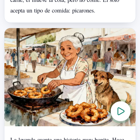
acepta
un
tipo
de
comida:
picarones.
La
leyenda
cuenta
una
historia
muy
bonita.
Hace