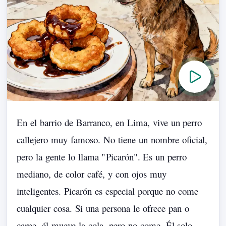
En
el
barrio
de
Barranco,
en
Lima,
vive
un
perro
callejero
muy
famoso.
No
tiene
un
nombre
oficial,
pero
la
gente
lo
llama
"
Picarón
".
Es
un
perro
mediano,
de
color
café,
y
con
ojos
muy
inteligentes.
Picarón
es
especial
porque
no
come
cualquier
cosa.
Si
una
persona
le
ofrece
pan
o
carne,
él
mueve
la
cola,
pero
no
come.
Él
solo