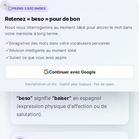
Inklingo
PREND 3 SECONDES
Retenez « beso » pour de bon
Nous vous interrogerons au moment idéal pour ancrer le mot dans
votre mémoire à long terme.
Dictionnaire
Enregistrez des mots dans votre vocabulaire personnel
Révision intelligente au moment idéal
Accueil
›
Espagnol
›
Dictionnaire
›
beso
Suivez ce que vous avez appris
beso
Continuer avec Google
BEH-soh
ˈbe.so
Inscription en un clic · Gratuit pour toujours · Pas de spam
“
beso
”
signifie
“
baiser
”
en espagnol
(expression physique d'affection ou de
salutation).