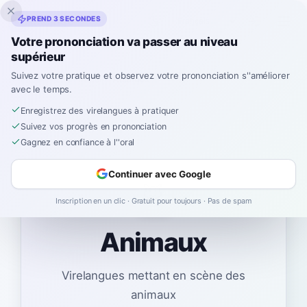
Inklingo
PREND 3 SECONDES
Votre prononciation va passer au niveau
supérieur
Suivez votre pratique et observez votre prononciation s''améliorer
Espagnol
›
Virelangues
›
Animaux
avec le temps.
Enregistrez des virelangues à pratiquer
Suivez vos progrès en prononciation
Gagnez en confiance à l''oral
Continuer avec Google
🦊
Inscription en un clic · Gratuit pour toujours · Pas de spam
Animaux
Virelangues mettant en scène des
animaux