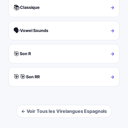
📚
→
Classique
🗣️
→
Vowel Sounds
🎯
→
Son R
🎯🎯
→
Son RR
← Voir Tous les Virelangues Espagnols