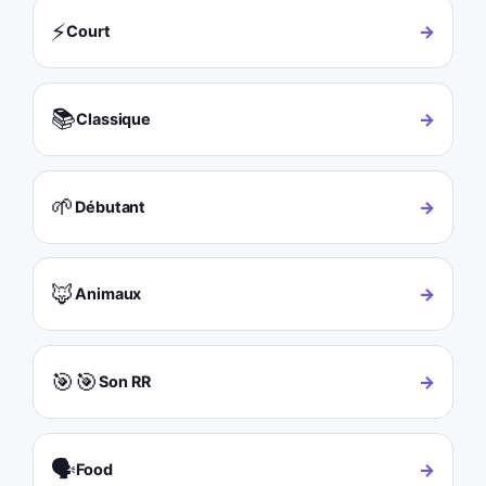
⚡
→
Court
📚
→
Classique
🌱
→
Débutant
🦊
→
Animaux
🎯🎯
→
Son RR
🗣️
→
Food