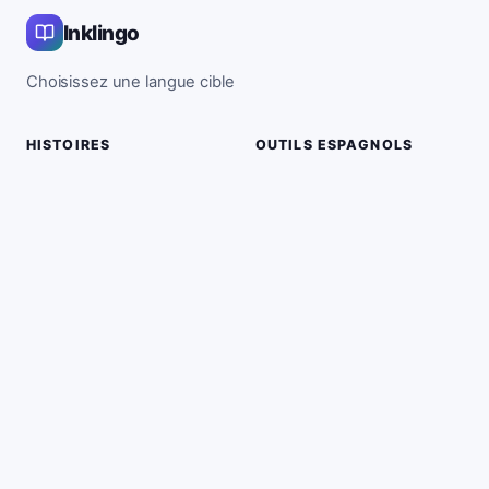
Inklingo
Choisissez une langue cible
HISTOIRES
OUTILS ESPAGNOLS
Histoires en espagnol
Dictionnaire
Histoires en anglais
Grammaire
Histoires en allemand
Vocabulaire
Histoires en français
Conjugaisons
Histoires en italien
Plus d'outils
Histoires en coréen
Histoires en japonais
Chinese Stories
Arabic Stories
Russian Stories
APPRENDRE