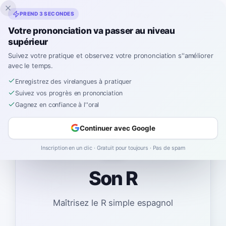
Inklingo
PREND 3 SECONDES
Votre prononciation va passer au niveau
supérieur
Suivez votre pratique et observez votre prononciation s''améliorer
Espagnol
›
Virelangues
›
Son R
avec le temps.
Enregistrez des virelangues à pratiquer
Suivez vos progrès en prononciation
Gagnez en confiance à l''oral
Continuer avec Google
🗣️
Inscription en un clic · Gratuit pour toujours · Pas de spam
Son R
Maîtrisez le R simple espagnol