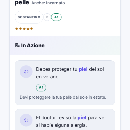
pelle
Anche:
incarnato
F
A1
SOSTANTIVO
★
★
★
★
★
📝 In Azione
Debes proteger tu
piel
del sol
en verano.
A1
Devi proteggere la tua pelle dal sole in estate.
El doctor revisó la
piel
para ver
si había alguna alergia.