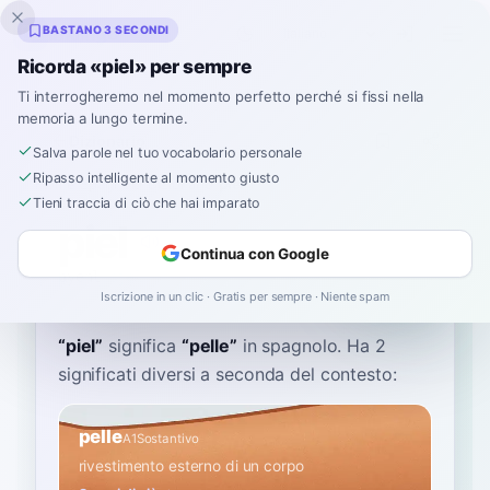
Inklingo
BASTANO 3 SECONDI
Ricorda «piel» per sempre
Ti interrogheremo nel momento perfetto perché si fissi nella
memoria a lungo termine.
Dizionario
Salva parole nel tuo vocabolario personale
Ripasso intelligente al momento giusto
Home
›
Spagnolo
›
Dizionario
›
piel
Tieni traccia di ciò che hai imparato
piel
Continua con Google
pyehl
pjel
Iscrizione in un clic · Gratis per sempre · Niente spam
“
piel
”
significa
“
pelle
”
in spagnolo
. Ha 2
significati diversi a seconda del contesto:
pelle
A1
Sostantivo
rivestimento esterno di un corpo