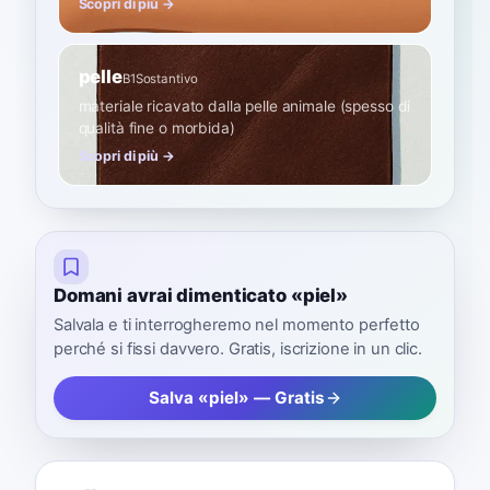
Scopri di più →
pelle
B1
Sostantivo
materiale ricavato dalla pelle animale (spesso di
qualità fine o morbida)
Scopri di più →
Domani avrai dimenticato «piel»
Salvala e ti interrogheremo nel momento perfetto
perché si fissi davvero. Gratis, iscrizione in un clic.
Salva «piel» — Gratis