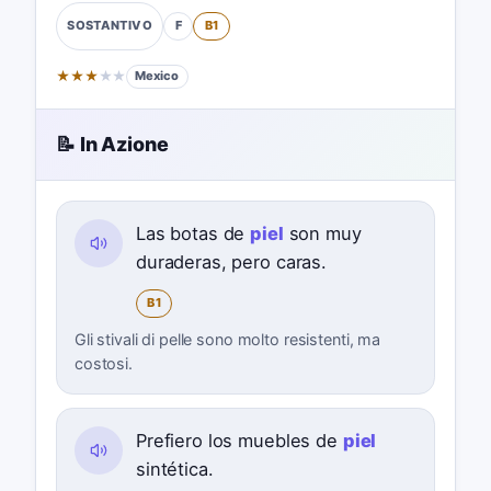
F
B1
SOSTANTIVO
★
★
★
★
★
Mexico
📝 In Azione
Las botas de
piel
son muy
duraderas, pero caras.
B1
Gli stivali di pelle sono molto resistenti, ma
costosi.
Prefiero los muebles de
piel
sintética.