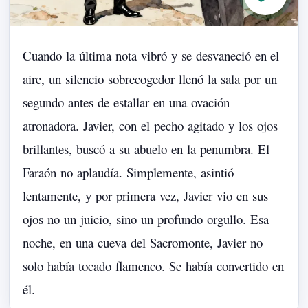
Cuando
la
última
nota
vibró
y
se
desvaneció
en
el
aire,
un
silencio
sobrecogedor
llenó
la
sala
por
un
segundo
antes
de
estallar
en
una
ovación
atronadora.
Javier,
con
el
pecho
agitado
y
los
ojos
brillantes,
buscó
a
su
abuelo
en
la
penumbra.
El
Faraón
no
aplaudía.
Simplemente,
asintió
lentamente,
y
por
primera
vez,
Javier
vio
en
sus
ojos
no
un
juicio,
sino
un
profundo
orgullo.
Esa
noche,
en
una
cueva
del
Sacromonte,
Javier
no
solo
había
tocado
flamenco.
Se
había
convertido
en
él.