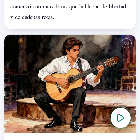
comenzó
con
una
s
letras
que
hablaban
de
libertad
y
de
cadenas
rotas.