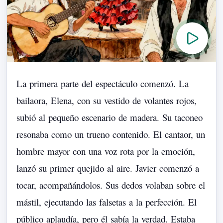
La
primera
parte
del
espectáculo
comenzó.
La
bailaora,
Elena,
con
su
vestido
de
volantes
rojos,
subió
al
pequeño
escenario
de
madera.
Su
taconeo
resonaba
como
un
trueno
contenido.
El
cantaor,
un
hombre
mayor
con
una
voz
rota
por
la
emoción,
lanzó
su
primer
quejido
al
aire.
Javier
comenzó
a
tocar,
acompañándolos.
Sus
dedos
volaban
sobre
el
mástil,
ejecutando
las
falsetas
a
la
perfección.
El
público
aplaudía,
pero
él
sabía
la
verdad.
Estaba