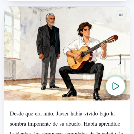
Desde
que
era
niño,
Javier
había
vivido
bajo
la
sombra
imponente
de
su
abuelo.
Había
aprendido
la
técnica,
los
compases
complejos
de
la
soleá
y
la