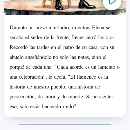
Durante
un
breve
interludio,
mientras
Elena
se
secaba
el
sudor
de
la
frente,
Javier
cerró
los
ojos.
Recordó
las
tardes
en
el
patio
de
su
casa,
con
su
abuelo
enseñándole
no
solo
las
notas,
sin
o
el
porqué
de
cada
una.
"
Cada
acorde
es
un
lamento
o
una
celebración
",
le
decía.
"
El
flamenco
es
la
historia
de
nuestro
pueblo,
una
historia
de
persecución,
de
amor
y
de
muerte.
Si
no
sientes
eso,
solo
estás
haciendo
ruido
".