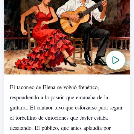
El
ta
con
eo
de
Elena
se
volvió
frenético,
respondiendo
a
la
pasión
que
emanaba
de
la
guitarra.
El
cantaor
tuvo
que
esforzarse
para
seguir
el
torbellino
de
emociones
que
Javier
estaba
desatando.
El
público,
que
antes
aplaudía
por