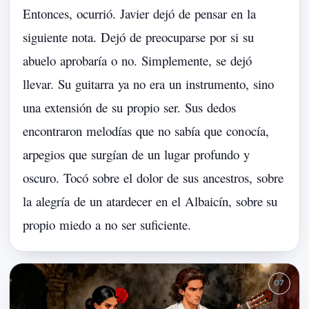
Entonces,
ocurrió.
Javier
dejó
de
pensar
en
la
siguiente
nota.
Dejó
de
preocuparse
por
si
su
abuelo
aprobaría
o
no.
Simplemente,
se
dejó
llevar.
Su
guitarra
ya
no
era
un
instrumento,
sino
una
extensión
de
su
propio
ser.
Sus
dedos
encontraron
melodías
que
no
sabía
que
con
ocía,
arpegios
que
surgían
de
un
lugar
profundo
y
oscuro.
Tocó
sobre
el
dolor
de
sus
ancestros,
sobre
la
alegría
de
un
atardecer
en
el
Albaicín,
sobre
su
propio
miedo
a
no
ser
suficiente.