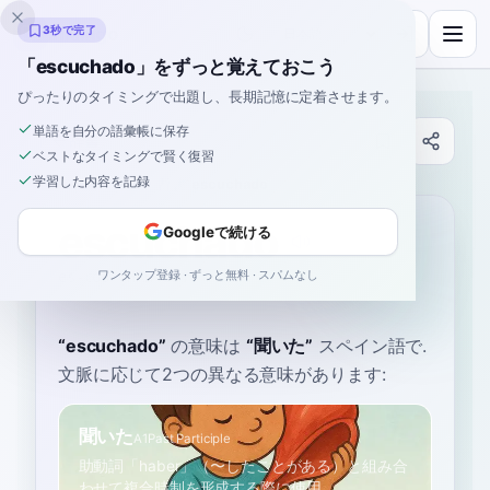
Inklingo
3秒で完了
「escuchado」をずっと覚えておこう
ぴったりのタイミングで出題し、長期記憶に定着させます。
単語を自分の語彙帳に保存
辞書
ベストなタイミングで賢く復習
学習した内容を記録
ホーム
›
スペイン語
›
辞書
›
escuchado
escuchado
Googleで続ける
ワンタップ登録 · ずっと無料 · スパムなし
es-coo-CHAH-doh
es.kuˈtʃa.ðo
“
escuchado
”
の意味は
“
聞いた
”
スペイン語で
.
文脈に応じて2つの異なる意味があります:
聞いた
A1
Past Participle
助動詞「haber」（〜したことがある）と組み合
わせて複合時制を形成する際に使用