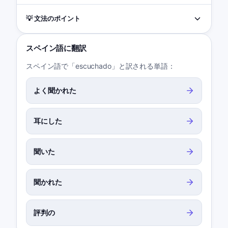
💡 文法のポイント
スペイン語に翻訳
スペイン語で「escuchado」と訳される単語：
よく聞かれた
耳にした
聞いた
聞かれた
評判の