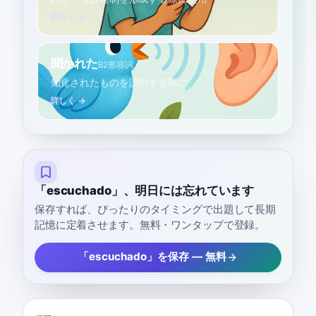
詳しく →
聞かれた
B2
形容詞
知覚されたものを説明する際に
詳しく →
「escuchado」、明日には忘れています
保存すれば、ぴったりのタイミングで出題して長期
記憶に定着させます。無料・ワンタップで登録。
「escuchado」を保存 — 無料