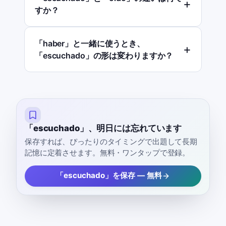
すか？
「haber」と一緒に使うとき、
「escuchado」の形は変わりますか？
「escuchado」、明日には忘れています
保存すれば、ぴったりのタイミングで出題して長期
記憶に定着させます。無料・ワンタップで登録。
「escuchado」を保存 — 無料