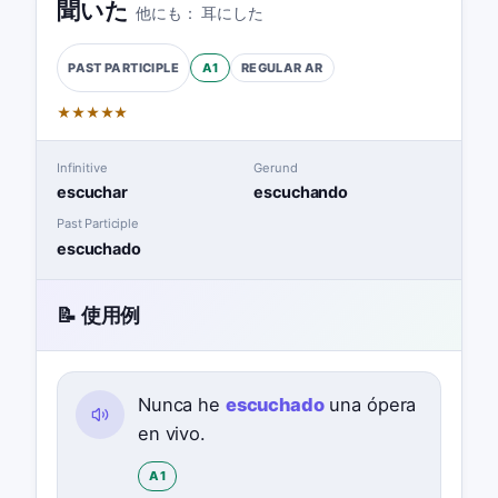
聞いた
他にも：
耳にした
A1
REGULAR
AR
PAST PARTICIPLE
★
★
★
★
★
Infinitive
Gerund
escuchar
escuchando
Past Participle
escuchado
📝 使用例
Nunca he
escuchado
una ópera
en vivo.
A1