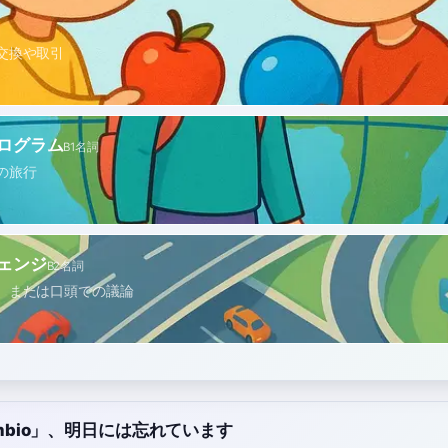
交換や取引
ログラム
B1
名詞
の旅行
ェンジ
B2
名詞
、または口頭での議論
cambio」、明日には忘れています