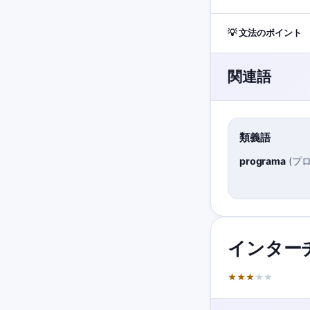
💡 文法のポイント
関連語
類義語
programa
(
プ
インター
★
★
★
★
★