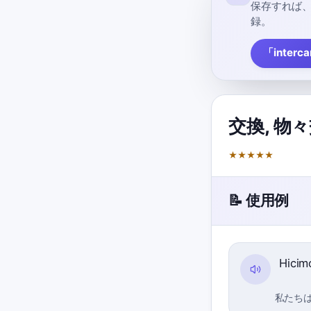
保存すれば
録。
「inter
交換
,
物々
★
★
★
★
★
📝 使用例
Hicim
私たち