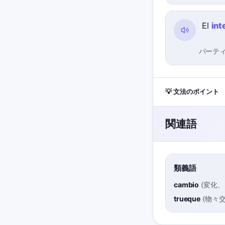
El
int
パーテ
💡 文法のポイント
関連語
類義語
cambio
(
変化、
trueque
(
物々