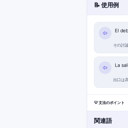
📝 使用例
El de
その討
La sa
出口は
💡 文法のポイント
関連語