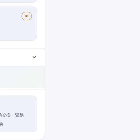
B1
的交換・貿易
換