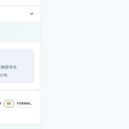
交換留学生
の年
M
B2
FORMAL