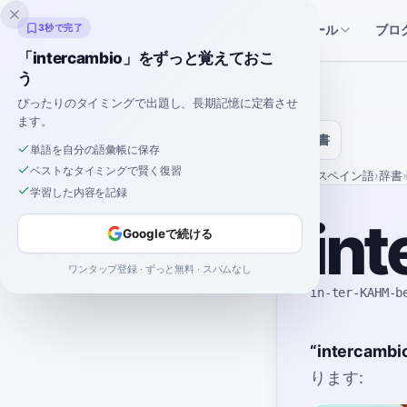
Inklingo
ストーリー
スペイン語ツール
3秒で完了
ブロ
「intercambio」をずっと覚えておこ
う
ぴったりのタイミングで出題し、長期記憶に定着させ
ます。
辞書
単語を自分の語彙帳に保存
ベストなタイミングで賢く復習
ホーム
›
スペイン語
›
辞書
›
学習した内容を記録
int
Googleで続ける
ワンタップ登録 · ずっと無料 · スパムなし
in-ter-KAHM-b
“
intercambi
ります: