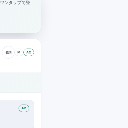
・ワンタップで登
M
A2
名詞
A2