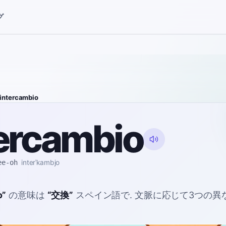
グ
intercambio
ercambio
ee-oh
interˈkambjo
o
”
の意味は
“
交換
”
スペイン語で
. 文脈に応じて3つの