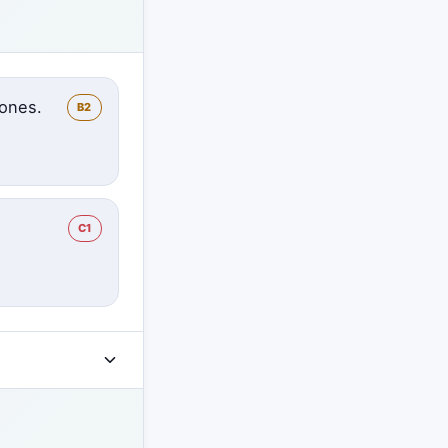
iones.
B2
C1