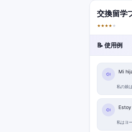
交換留学
★
★
★
★
★
📝 使用例
Mi hi
私の娘
Estoy
私はヨ