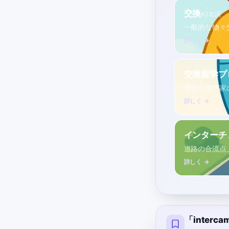
交換
A2
名詞
一般的な物々
詳しく →
交換留学プ
学生や専門家
詳しく →
インターチ
道路の合流点
詳しく →
「inter