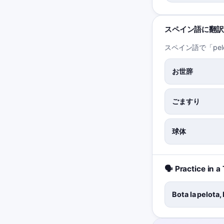
スペイン語に翻訳
スペイン語で「pe
お世辞
ごますり
球体
🗣️ Practice in 
Bota la pelota,