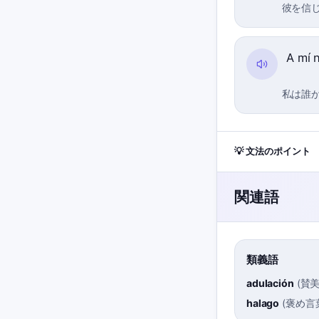
彼を信
A mí 
私は誰
💡 文法のポイント
関連語
類義語
adulación
(
賛
halago
(
褒め言