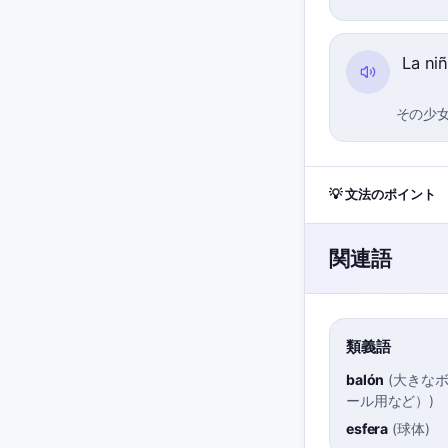
La ni
その少
💡 文法のポイント
関連語
類義語
balón
(
大きな
ール用など）
)
esfera
(
球体
)