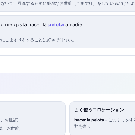
じないで、昇進するために純粋なお世辞（ごますり）をしているだけだよ
no me gusta hacer la
pelota
a nadie.
かにごますりをすることは好きではない。
よく使うコロケーション
美、お世辞
)
hacer la pelota
–
ごますりをす
辞を言う
葉、お世辞
)