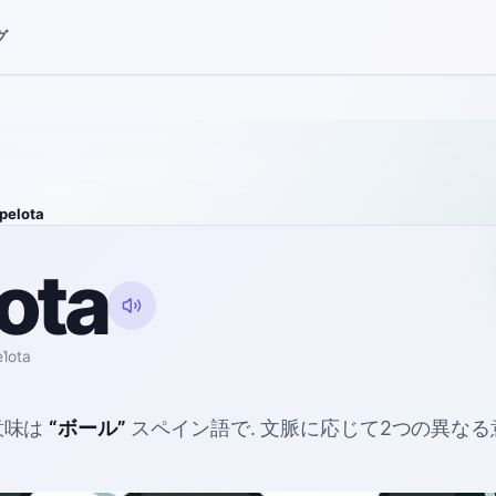
グ
pelota
ota
ˈlota
意味は
“
ボール
”
スペイン語で
. 文脈に応じて2つの異な