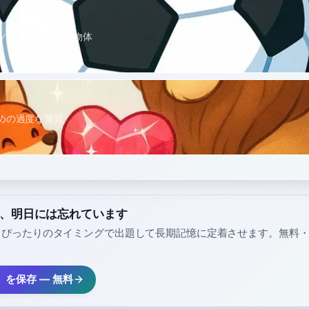
ツに使われる丸い物体
めの過度な賞賛
a」、明日には忘れています
、ぴったりのタイミングで出題して長期記憶に定着させます。無料
a」を保存 — 無料