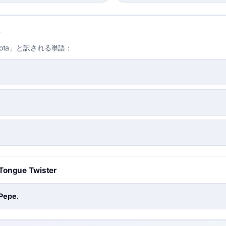
lota」と訳される単語：
a Tongue Twister
 Pepe.