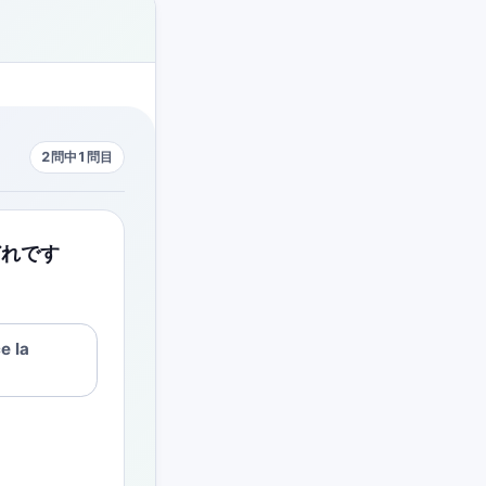
2問中1問目
どれです
e la