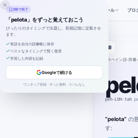
Inklingo
ストーリー
スペイン語ツール
3秒で完了
ブロ
「pelota」をずっと覚えておこう
ぴったりのタイミングで出題し、長期記憶に定着させ
ます。
単語を自分の語彙帳に保存
辞書
ベストなタイミングで賢く復習
学習した内容を記録
ホーム
›
スペイン語
›
辞書
›
Googleで続ける
pel
ワンタップ登録 · ずっと無料 · スパムなし
peh-LOH-tah
pe
“
pelota
”
の
す: