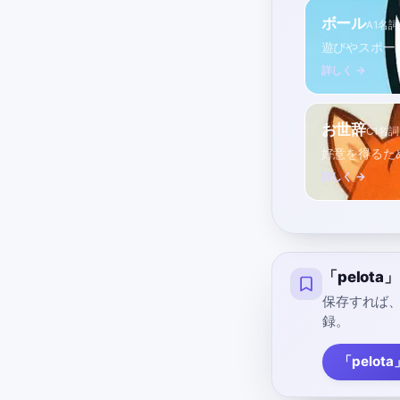
ボール
A1
名詞
遊びやスポー
詳しく →
お世辞
C1
名詞
好意を得るた
詳しく →
「pelot
保存すれば
録。
「pelot