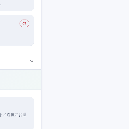
。
C1
る／過度にお世