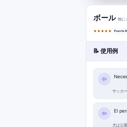
ボール
他に
★
★
★
★
★
Puerto R
📝 使用例
Nece
サッカ
El per
犬は公