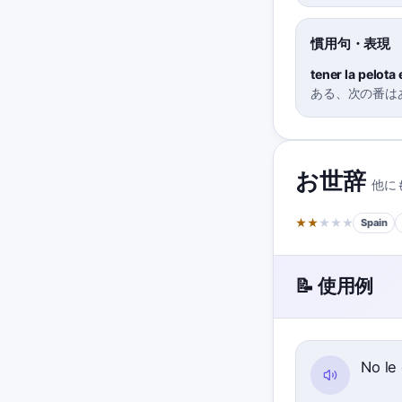
慣用句・表現
tener la pelota
ある、次の番は
お世辞
他に
★
★
★
★
★
Spain
📝 使用例
No le