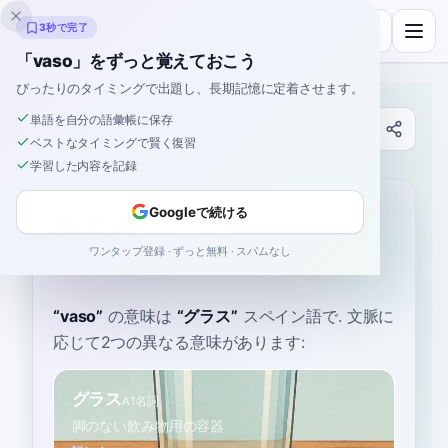
Inklingo
3秒で完了
「vaso」をずっと覚えておこう
ぴったりのタイミングで出題し、長期記憶に定着させます。
単語を自分の語彙帳に保存
辞書
ベストなタイミングで賢く復習
学習した内容を記録
ホーム
›
スペイン語
›
辞書
›
vaso
vaso
Googleで続ける
ワンタップ登録 · ずっと無料 · スパムなし
VAH-soh
ˈbaso
“
vaso
”
の意味は
“
グラス
”
スペイン語で
. 文脈に
応じて2つの異なる意味があります:
グラス
A1
名詞
脚のない飲み物用の容器