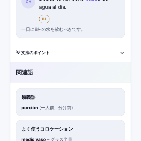
agua al día.
B1
一日に8杯の水を飲むべきです。
💡 文法のポイント
関連語
類義語
porción
(
一人前、分け前
)
よく使うコロケーション
medio vaso
–
グラス半量