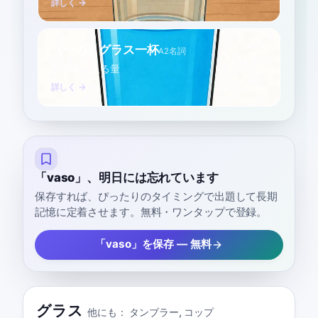
詳しく →
（〜の）グラス一杯
A2
名詞
グラスに入る量
詳しく →
「vaso」、明日には忘れています
保存すれば、ぴったりのタイミングで出題して長期
記憶に定着させます。無料・ワンタップで登録。
「vaso」を保存 — 無料
グラス
他にも：
タンブラー
,
コップ