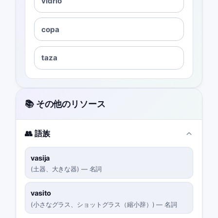
vidrio
copa
taza
📚 その他のリソース
👥 語族
vasija
(
土器、大きな器
)
—
名詞
vasito
(
小さなグラス、ショットグラス（縮小辞）
)
—
名詞