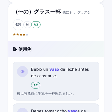
（〜の）グラス一杯
他にも：
グラス分
M
A2
名詞
★
★
★
★
★
📝 使用例
Bebió un
vaso
de leche antes
de acostarse.
A2
彼は寝る前に牛乳を一杯飲みました。
Debes tomar ocho
vaso
s de