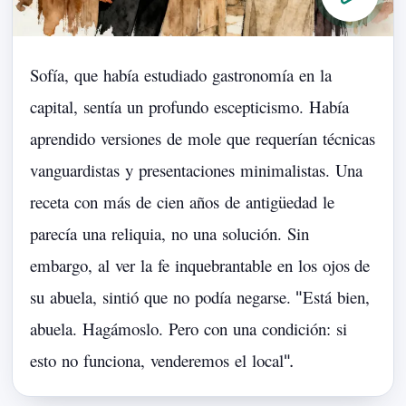
Sofía,
que
había
estudiado
gastronomía
en
la
capital,
sentía
un
profundo
escepticismo.
Había
aprendido
versiones
de
mole
que
requerían
técnicas
vanguardistas
y
presentaciones
minimalistas.
Una
receta
con
más
de
cien
años
de
antigüedad
le
parecía
una
reliquia,
no
una
solución.
Sin
embargo,
al
ver
la
fe
inquebrantable
en
los
ojos
de
su
abuela,
sintió
que
no
podía
negarse.
Está
bien,
"
abuela.
Hagámoslo.
Pero
con
una
condición:
si
esto
no
funciona,
venderemos
el
local
".