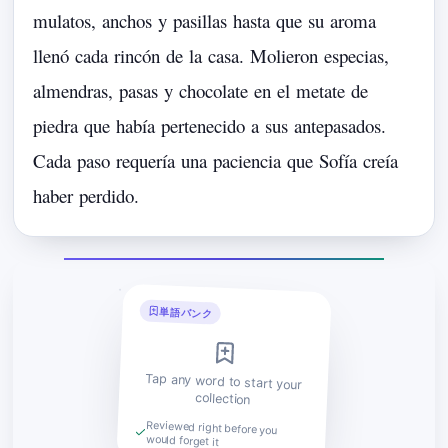
mulatos,
anchos
y
pasillas
hasta
que
su
aroma
llenó
cada
rincón
de
la
casa.
Molieron
especias,
almendras,
pasas
y
chocolate
en
el
metate
de
piedra
que
había
pertenecido
a
sus
antepasados.
Cada
paso
requería
una
paciencia
que
Sofía
creía
haber
perdido.
単語バンク
Tap any word to start your
collection
Reviewed right before you
would forget it