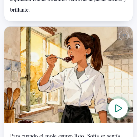
brillante.
Para
cuando
el
mole
estuvo
listo,
Sofía
se
sentía