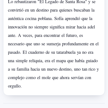
Lo
rebautizaron
El
Legado
de
Santa
Rosa"
y
se
"
convirtió
en
un
destino
para
quienes
buscaban
la
auténtica
cocina
poblana.
Sofía
aprendió
que
la
innovación
no
siempre
significa
mirar
hacia
a
del
ante.
A
veces,
para
encontrar
el
futuro,
es
necesario
que
uno
se
sumerja
profundamente
en
el
pasado.
El
cuaderno
de
su
tatarabuela
ya
no
era
una
simple
reliquia,
era
el
mapa
que
había
guiado
a
su
familia
hacia
un
nuevo
destino,
uno
tan
rico
y
complejo
como
el
mole
que
ahora
servían
con
orgullo.