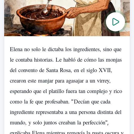
Elena
no
solo
le
dictaba
los
ingredientes,
sino
que
le
contaba
historias.
Le
habló
de
cómo
las
monjas
del
convento
de
Santa
Rosa,
en
el
siglo
XVII,
crearon
este
manjar
para
agasajar
a
un
virrey,
esperando
que
el
platillo
fuera
tan
complejo
y
rico
como
la
fe
que
profesaban.
Decían
que
cada
"
ingrediente
representaba
a
una
persona
distinta
del
mundo,
y
solo
juntos
creaban
la
perfección
",
explicaba
Elena
mientras
removía
la
pasta
oscura
y