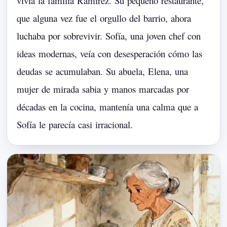
vivía
la
familia
Ramírez.
Su
pequeño
restaurante,
que
alguna
vez
fue
el
orgullo
del
barrio,
ahora
luchaba
por
sobrevivir.
Sofía,
una
joven
chef
con
ideas
modernas,
veía
con
desesperación
cómo
las
deudas
se
acumulaban.
Su
abuela,
Elena,
una
mujer
de
mirada
sabia
y
manos
marcadas
por
décadas
en
la
cocina,
mantenía
una
calma
que
a
Sofía
le
parecía
casi
irracional.