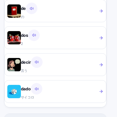
de
の
dos
2
decir
言う
dado
サイコロ