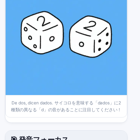
De dos, dicen dados. サイコロを意味する「dados」に2
種類の異なる「d」の音があることに注目してください！
🎯 発音フォーカス