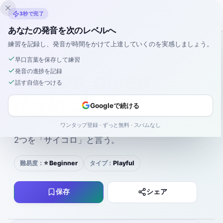
Inklingo
3秒で完了
あなたの発音を次のレベルへ
練習を記録し、発音が時間をかけて上達していくのを実感しましょう。
スペイン語
›
早口言葉
›
De dos, dicen dados.
早口言葉を保存して練習
発音の進捗を記録
De dos, dicen
話す自信をつける
dados.
Googleで続ける
de DOS, DI-cen DA-dos
ワンタップ登録 · ずっと無料 · スパムなし
2つを「サイコロ」と言う。
難易度：
⭐ Beginner
タイプ：
Playful
保存
シェア