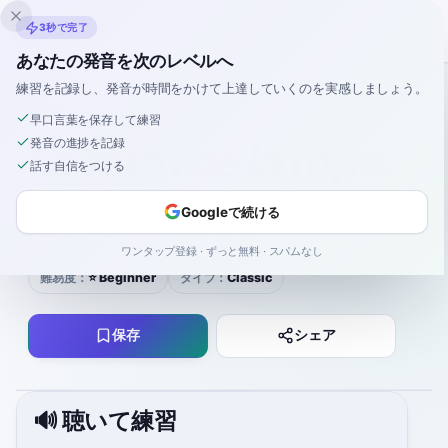
Inklingo
3秒で完了
あなたの発音を次のレベルへ
練習を記録し、発音が時間をかけて上達していくのを実感しましょう。
スペイン語
›
早口言葉
›
La rata roe la ropa.
早口言葉を保存して練習
発音の進捗を記録
La rata roe la ropa.
話す自信をつける
la RA-ta RO-e la RO-pa
Googleで続ける
ネズミが服をかじる。
ワンタップ登録 · ずっと無料 · スパムなし
難易度：
⭐ Beginner
タイプ：
Classic
保存
シェア
🔊 聴いて練習