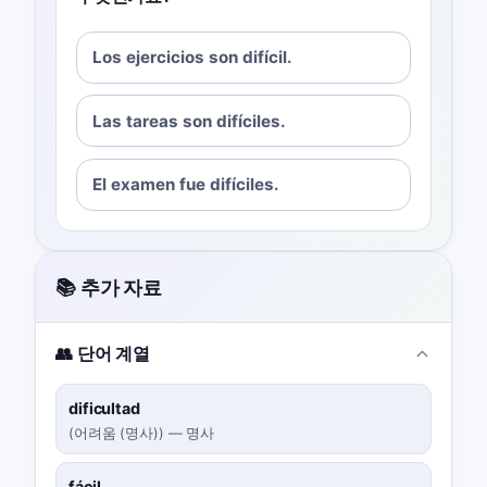
Los ejercicios son difícil.
Las tareas son difíciles.
El examen fue difíciles.
📚 추가 자료
👥 단어 계열
dificultad
(
어려움 (명사)
)
—
명사
fácil