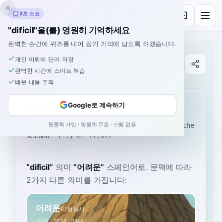
잉클링고
3초 소요
"dificil"을(를) 영원히 기억하세요
완벽한 순간에 퀴즈를 내어 장기 기억에 남도록 하겠습니다.
개인 어휘에 단어 저장
사전
완벽한 시간에 스마트 복습
배운 내용 추적
홈
›
스페인어
›
사전
›
dificil
dificil
Google로 계속하기
원클릭 가입 · 영원히 무료 · 스팸 없음
dee-FEE-seel (Remember the stress is on the
second 'i'!)
diˈfi.sil
“
dificil
”
의미
“
어려운
”
스페인어로
. 문맥에 따라
2가지 다른 의미를 가집니다:
어려운
A1
형용사
과제, 문제, 개념