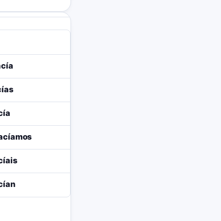
cía
cías
cía
acíamos
cíais
cían