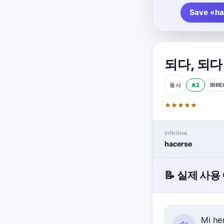
Save «ha
되다
,
되다
A2
IRRE
동사
★
★
★
★
★
Infinitive
hacerse
📝 실제 사용
Mi he