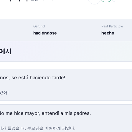
Gerund
Past Participle
haciéndose
hecho
 예시
nos, se está haciendo tarde!
었어!
o me hice mayor, entendí a mis padres.
이가 들었을 때, 부모님을 이해하게 되었다.