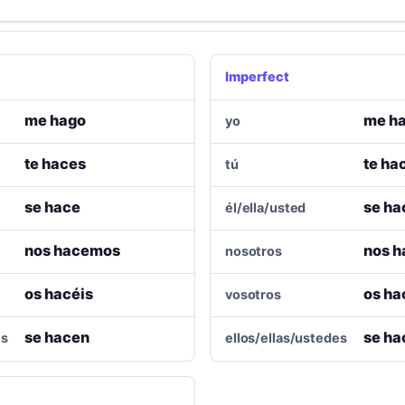
Imperfect
me hago
me ha
yo
te haces
te ha
tú
se hace
se ha
él/ella/usted
nos hacemos
nos h
nosotros
os hacéis
os ha
vosotros
se hacen
se ha
es
ellos/ellas/ustedes