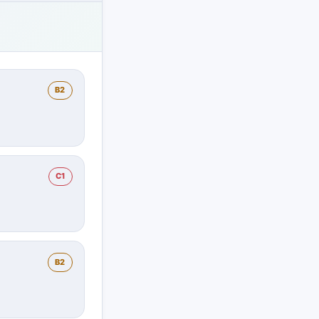
B2
C1
B2