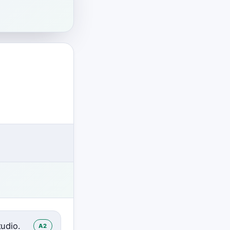
udio.
A2