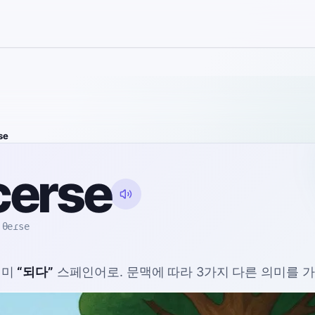
se
cerse
ˈθeɾse
의미
“
되다
”
스페인어로
. 문맥에 따라 3가지 다른 의미를 