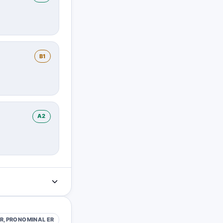
B1
A2
R, PRONOMINAL
ER