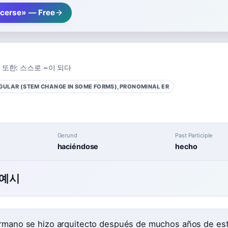
cerse» — Free
또한:
스스로 ~이 되다
GULAR (STEM CHANGE IN SOME FORMS), PRONOMINAL
ER
Gerund
Past Participle
haciéndose
hecho
 예시
rmano se hizo arquitecto después de muchos años de est