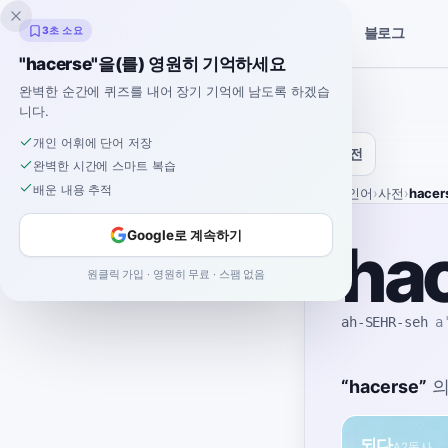
잉클링고
3초 소요
블로그
이야기
스페인어 도구
"hacerse"을(를) 영원히 기억하세요
완벽한 순간에 퀴즈를 내어 장기 기억에 남도록 하겠습
니다.
개인 어휘에 단어 저장
사전
완벽한 시간에 스마트 복습
배운 내용 추적
홈
›
스페인어
›
사전
›
hacer
Google로 계속하기
ha
원클릭 가입 · 영원히 무료 · 스팸 없음
ah-SEHR-seh
a
“
hacerse
”
되다
A2
동사