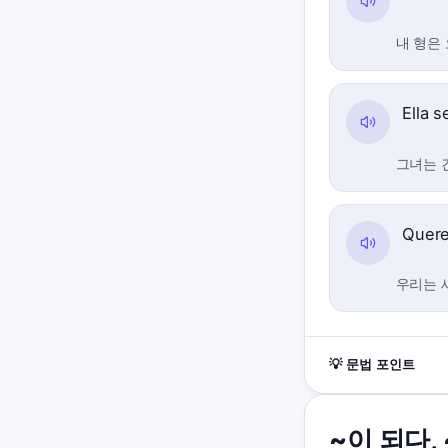
내 형은
Ella 
그녀는 
Quere
우리는 
💡 문법 포인트
~이 되다
,