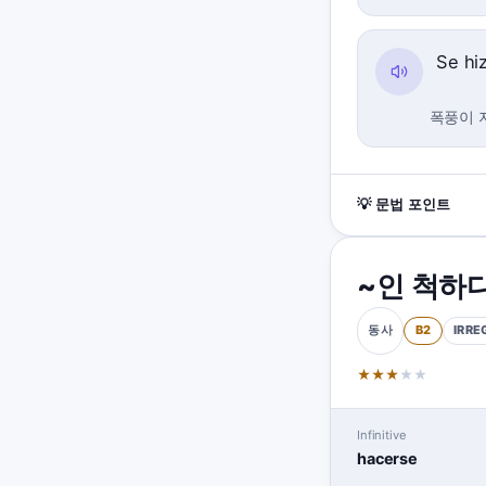
Se hi
폭풍이 
💡 문법 포인트
~인 척하
B2
IRRE
동사
★
★
★
★
★
Infinitive
hacerse