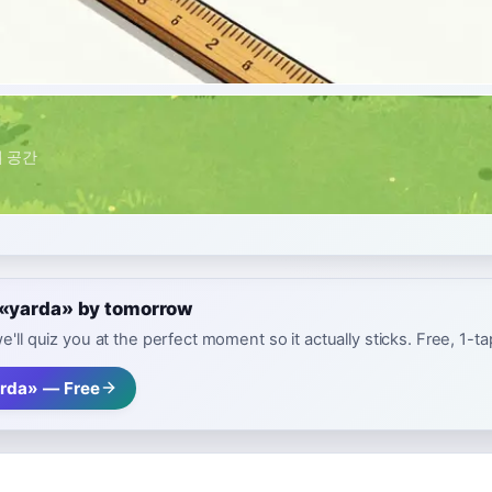
외 공간
e «yarda» by tomorrow
e'll quiz you at the perfect moment so it actually sticks. Free, 1-t
rda» — Free