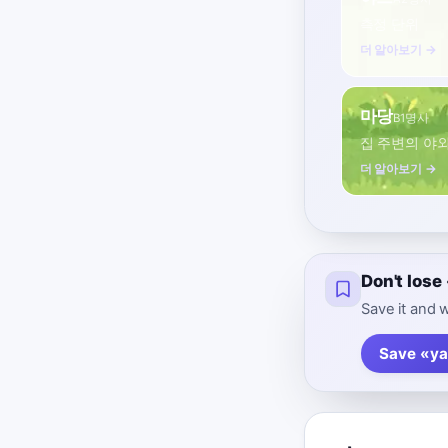
측정 단위
더 알아보기 →
마당
B1
명사
집 주변의 야
더 알아보기 →
Don't los
Save it and w
Save «ya