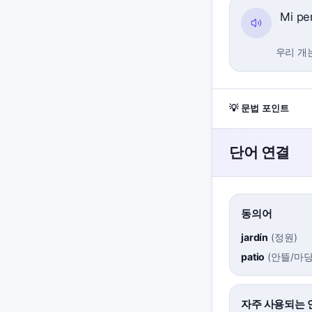
Mi pe
우리 개
💡 문법 포인트
단어 연결
동의어
jardín
(
정원
)
patio
(
안뜰/마
자주 사용되는 