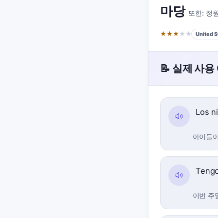
마당
또한:
정
★
★
★
★
★
United S
📝 실제 사용
Los n
아이들이
Tengo
이번 주