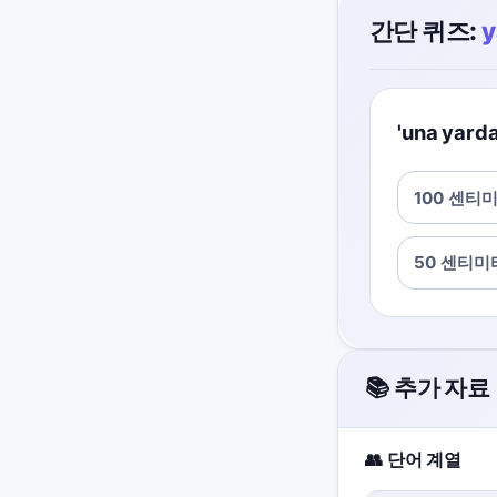
간단 퀴즈:
y
'una ya
100 센티
50 센티미
📚 추가 자료
👥 단어 계열