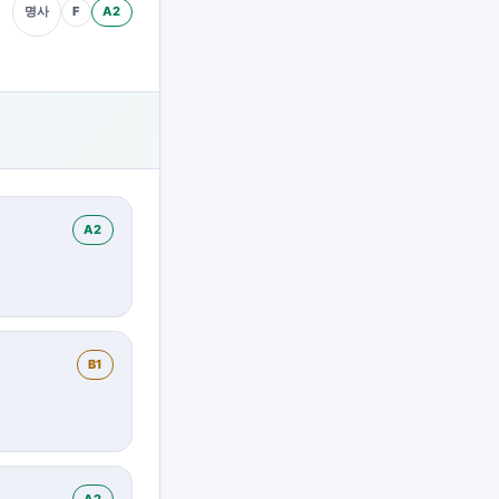
F
A2
명사
A2
B1
A2