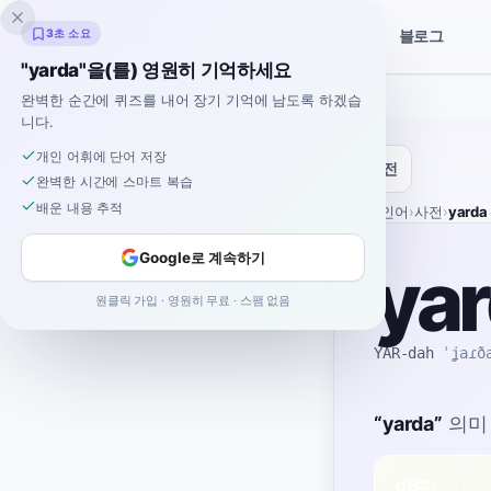
잉클링고
3초 소요
블로그
이야기
스페인어 도구
"yarda"을(를) 영원히 기억하세요
완벽한 순간에 퀴즈를 내어 장기 기억에 남도록 하겠습
니다.
개인 어휘에 단어 저장
사전
완벽한 시간에 스마트 복습
배운 내용 추적
홈
›
스페인어
›
사전
›
yarda
Google로 계속하기
ya
원클릭 가입 · 영원히 무료 · 스팸 없음
YAR-dah
ˈʝaɾð
“
yarda
”
의미
야드
A2
명사