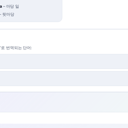
da
–
마당 일
–
뒷마당
a"로 번역되는 단어: