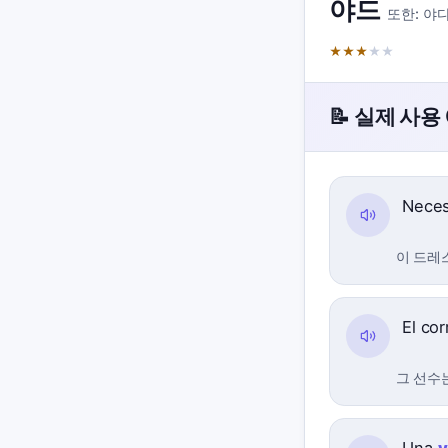
야드
또한:
야
★
★
★
★
★
📝 실제 사용
Neces
이 드레
El co
그 선수